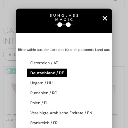
DAS KÖNNTE SIE AUCH
INTERESSIEREN
Bitte wähle aus der Liste das für dich passende Land aus:
ALLE PRODUKTE
Österreich / AT
2-4 WERKTAGE
2-4 WERKTAGE
Deutschland / DE
Ungarn / HU
Rumänien / RO
Polen / PL
Vereinigte Arabische Emirate / EN
—
—
Jimmy Choo
Sonnenbrillen
Jimmy Choo
Sonnenbrillen
JC4012 - 300613 - 60
JC4012 - 300620 - 60
Frankreich / FR