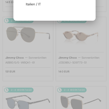
145 EUR
145 EUR
Italien / IT
2-4 WERKTAGE
2-4 WERKTAGE
—
—
Jimmy Choo
Sonnenbrillen
Jimmy Choo
Sonnenbrillen
ABBIE/G/S - W8QK1 - 61
JC5068U - 509773 - 51
131 EUR
140 EUR
2-4 WERKTAGE
2-4 WERKTAGE