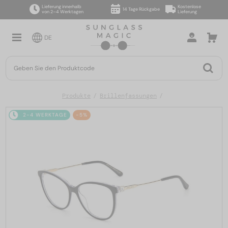
Lieferung innerhalb
Kostenlose
14 Tage Rückgabe
von 2–4 Werktagen
Lieferung
DE
Produkte
Brillenfassungen
2-4 WERKTAGE
-5%