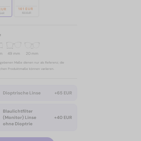
161 EUR
EUR
169 EUR
 EUR
e
mm
49 mm
20 mm
gebenen Maße dienen nur als Referenz; die
ichen Produktmaße können variieren.
Dioptrische Linse
+65 EUR
Blaulichtfilter
(Monitor) Linse
+40 EUR
ohne Dioptrie