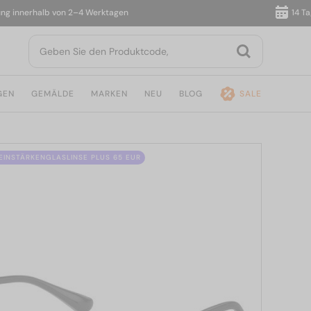
nnerhalb von 2–4 Werktagen
14 Tage R
GEN
GEMÄLDE
MARKEN
NEU
BLOG
SALE
 EINSTÄRKENGLASLINSE PLUS 65 EUR