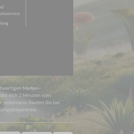
nd
aufsservice
llung
chwertigen Marken-
ndet sich 2 Minuten vom
r jedermann. Kaufen Sie bei
Rückgabegarantie.