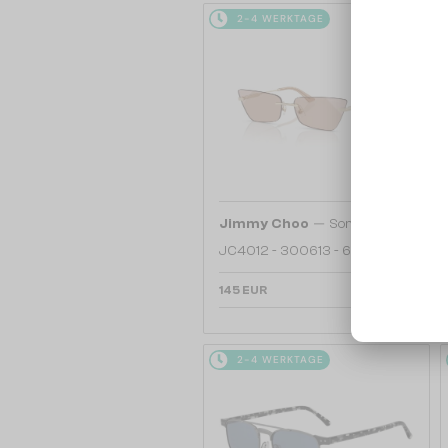
2-4 WERKTAGE
—
Jimmy Choo
Sonnenbrillen
JC4012 - 300613 - 60
145 EUR
2-4 WERKTAGE