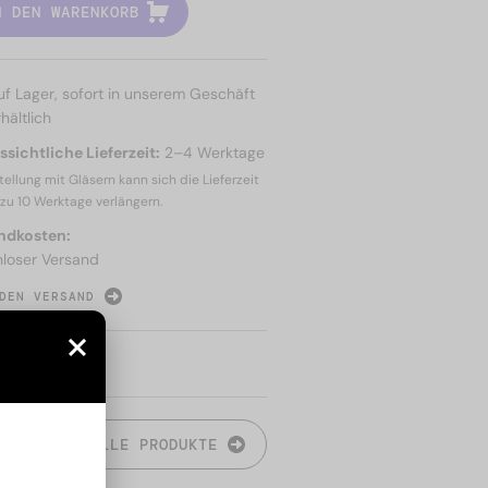
N DEN WARENKORB
uf Lager, sofort in unserem Geschäft
hältlich
sichtliche Lieferzeit:
2–4 Werktage
tellung mit Gläsern kann sich die Lieferzeit
 zu
10 Werktage
verlängern.
ndkosten:
nloser Versand
DEN VERSAND
N
ALLE PRODUKTE