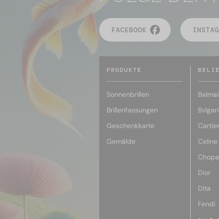
FACEBOOK
INSTAG
PRODUKTE
BELI
Sonnenbrillen
Balmai
Brillenfassungen
Bvlgari
Geschenkkarte
Cartie
Gemälde
Celine
Chopa
Dior
Dita
Fendi