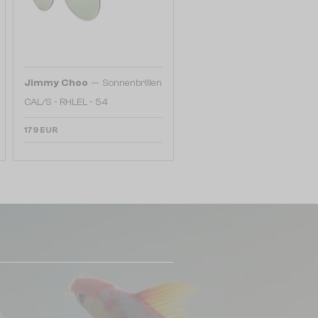
—
Jimmy Choo
Sonnenbrillen
CAL/S - RHLEL - 54
179 EUR