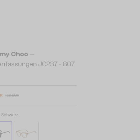
my Choo
—
lenfassungen JC237 - 807
UR
169 EUR
:
Schwarz