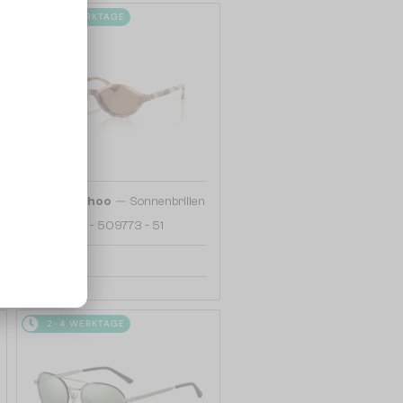
2-4 WERKTAGE
—
Jimmy Choo
Sonnenbrillen
JC5068U - 509773 - 51
140 EUR
2-4 WERKTAGE