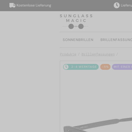
Kostenlose Lieferung
Lieferung i
SONNENBRILLEN
BRILLENFASSUN
Produkte
Brillenfassungen
2-4 WERKTAGE
-5%
MIT EINER