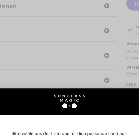
I
tionen
A
er
Voraus
Bei Bes
um bis
Versa
Koste
ÜBER 
SIE AUCH INTERESSIERE
Bitte wähle aus der Liste das für dich passende Land aus: