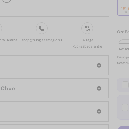
161 
169
Größ
yPal, Klarna
shop@sunglassmagic.hu
14 Tage
Rückgabegarantie
145 
Die ange
tatsächl
: Jimmy Choo