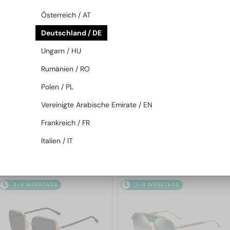
2-4 WERKTAGE
2-4 WERKTAGE
Österreich / AT
Deutschland / DE
Ungarn / HU
Rumänien / RO
Polen / PL
Vereinigte Arabische Emirate / EN
—
—
Jimmy Choo
Sonnenbrillen
Jimmy Choo
Sonnenbrillen
Frankreich / FR
JC4012 - 300620 - 60
ABBIE/G/S - W8QK1 - 61
Italien / IT
145 EUR
131 EUR
2-4 WERKTAGE
2-4 WERKTAGE