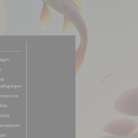
ragen
n
nd
edingungen
enservice
ität
rheit
lamationen
ahl