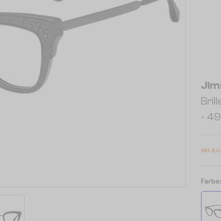
Jim
Bril
- 49
161 E
Farbe