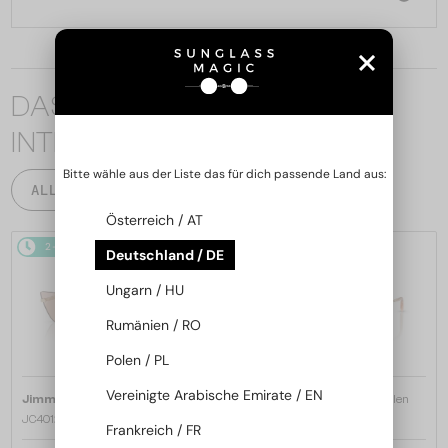
DAS KÖNNTE SIE AUCH
INTERESSIEREN
Bitte wähle aus der Liste das für dich passende Land aus:
ALLE PRODUKTE
Österreich / AT
2-4 WERKTAGE
2-4 WERKTAGE
Deutschland / DE
Ungarn / HU
Rumänien / RO
Polen / PL
Vereinigte Arabische Emirate / EN
—
—
Jimmy Choo
Sonnenbrillen
Jimmy Choo
Sonnenbrillen
JC4012 - 300613 - 60
JC4012 - 300620 - 60
Frankreich / FR