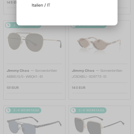
145 EUR
145 EUR
Italien / IT
2-4 WERKTAGE
2-4 WERKTAGE
—
—
Jimmy Choo
Sonnenbrillen
Jimmy Choo
Sonnenbrillen
ABBIE/G/S - W8QK1 - 61
JC5068U - 509773 - 51
131 EUR
140 EUR
2-4 WERKTAGE
2-4 WERKTAGE