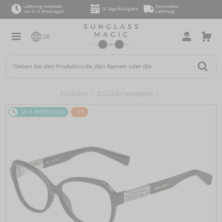
Lieferung innerhalb
Kostenlose
14 Tage Rückgabe
von 2–4 Werktagen
Lieferung
DE
Produkte
Brillenfassungen
2-4 WERKTAGE
-5%