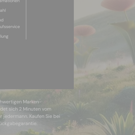
lamationen
ahl
nd
aufsservice
llung
chwertigen Marken-
ndet sich 2 Minuten vom
r jedermann. Kaufen Sie bei
Rückgabegarantie.