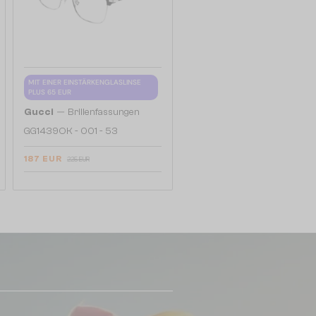
MIT EINER EINSTÄRKENGLASLINSE
PLUS 65 EUR
—
Gucci
Brillenfassungen
GG1439OK - 001 - 53
187 EUR
225 EUR