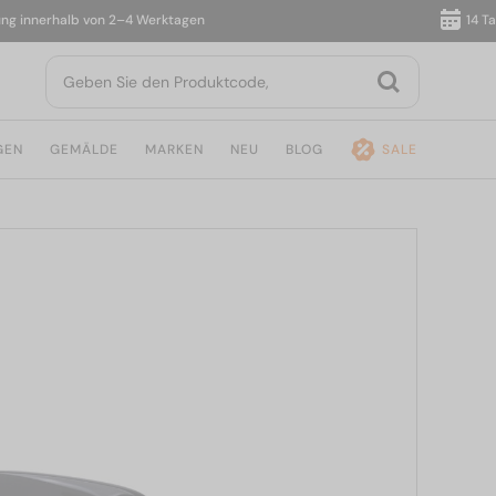
nnerhalb von 2–4 Werktagen
14 Tage R
GEN
GEMÄLDE
MARKEN
NEU
BLOG
SALE