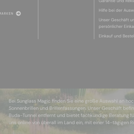
Garantie und Rek
Hilfe bei der Ausw
MARKEN
Unser Geschäft u
persönlicher Eink
Einkauf und Beste
Bei Sunglass Magic finden Sie eine große Auswahl an ho
Sonnenbrillen und Brillenfassungen. Unser Geschäft befi
Buda-Tunnel entfernt und bietet fachkundige Beratung fü
uns online von überall im Land ein, mit einer 14-tägigen 