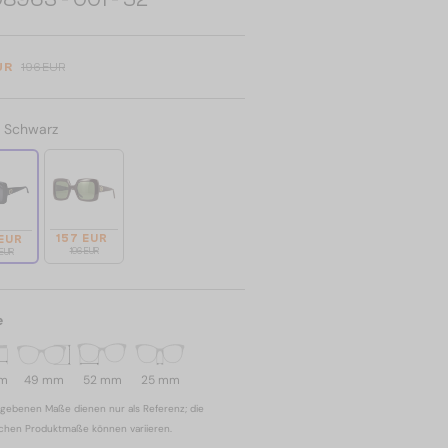
UR
196 EUR
:
Schwarz
157 EUR
 EUR
196 EUR
 EUR
e
mm
49 mm
52 mm
25 mm
gebenen Maße dienen nur als Referenz; die
ichen Produktmaße können variieren.