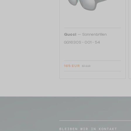
—
Gucci
Sonnenbrillen
GG1630S - 001 - 54
165 EUR
187 EUR
BLEIBEN WIR IN KONTAKT