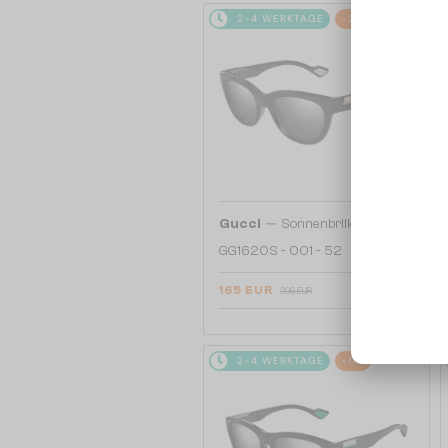
2-4 WERKTAGE
-20%
—
Gucci
Sonnenbrillen
GG1620S - 001 - 52
165 EUR
206 EUR
2-4 WERKTAGE
-11%