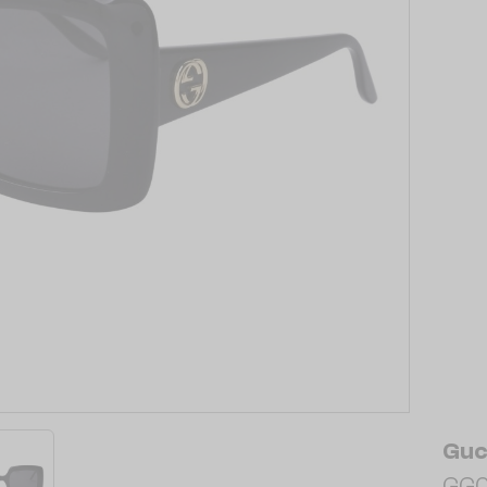
Guc
GG0