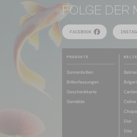
FOLGE DER 
FACEBOOK
INSTAG
PRODUKTE
BELI
Sonnenbrillen
Balmai
Brillenfassungen
Bvlgari
Geschenkkarte
Cartie
Gemälde
Celine
Chopa
Dior
Dita