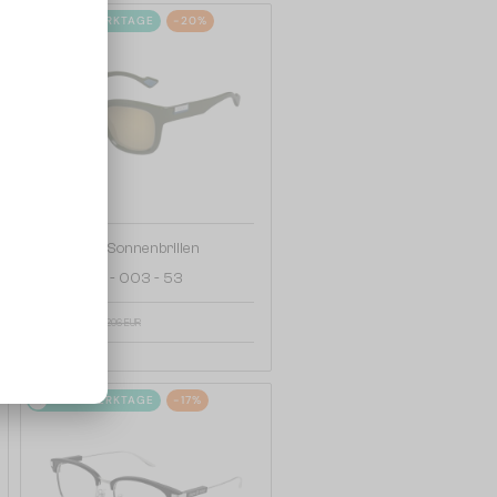
2-4 WERKTAGE
-20%
—
Gucci
Sonnenbrillen
GG1621SA - 003 - 53
165 EUR
206 EUR
2-4 WERKTAGE
-17%