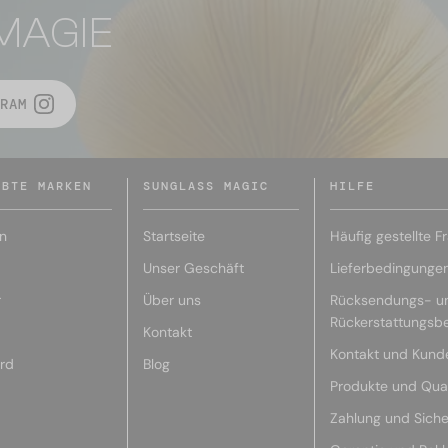
MAGIE
RAM
EBTE MARKEN
SUNGLASS MAGIC
HILFE
n
Startseite
Häufig gestellte F
Unser Geschäft
Lieferbedingunge
r
Über uns
Rücksendungs- u
Rückerstattungsb
Kontakt
Kontakt und Kund
rd
Blog
Produkte und Qual
Zahlung und Siche