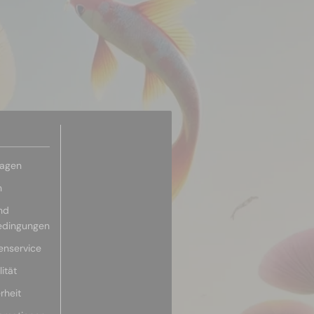
ragen
n
nd
edingungen
enservice
ität
rheit