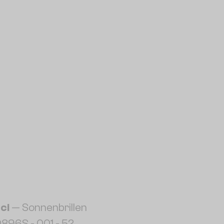
ci
— Sonnenbrillen
896S - 001 - 52