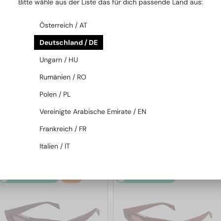
Bitte wähle aus der Liste das für dich passende Land aus:
2-4 WERKTAGE
-20%
2-4 WERKTAGE
-20%
Österreich / AT
Deutschland / DE
Ungarn / HU
Rumänien / RO
Polen / PL
—
—
Gucci
Sonnenbrillen
Gucci
Sonnenbrillen
Vereinigte Arabische Emirate / EN
GG1620S - 002 - 52
GG1621S - 001 - 53
Frankreich / FR
165 EUR
165 EUR
206 EUR
206 EUR
Italien / IT
2-4 WERKTAGE
-23%
2-4 WERKTAGE