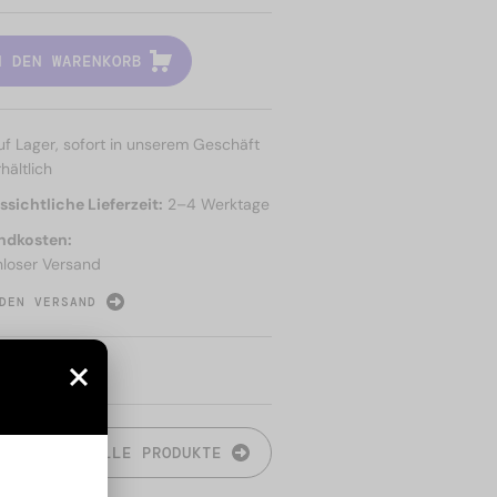
N DEN WARENKORB
uf Lager, sofort in unserem Geschäft
hältlich
sichtliche Lieferzeit:
2–4 Werktage
ndkosten:
nloser Versand
DEN VERSAND
N
ALLE PRODUKTE