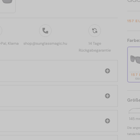
157 E
Farbe
yPal, Klarna
shop@sunglassmagic.hu
14 Tage
Rückgabegarantie
157
196
Größ
145 
Die ange
tatsächl