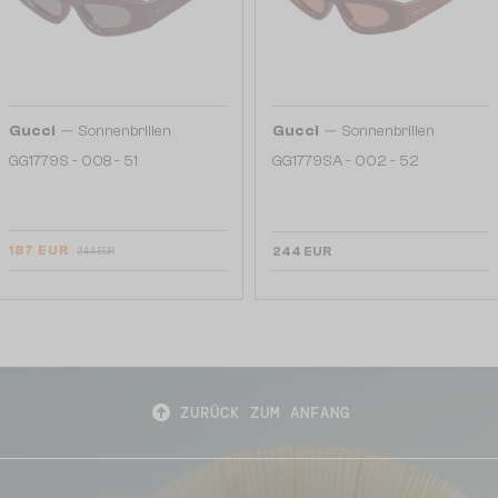
—
—
Gucci
Sonnenbrillen
Gucci
Sonnenbrillen
GG1779S - 008 - 51
GG1779SA - 002 - 52
187 EUR
244 EUR
244 EUR
ZURÜCK ZUM ANFANG