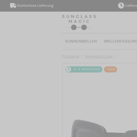
Kostenlose Lieferung
Lieferung i
SONNENBRILLEN
BRILLENFASSUN
Produkte
Sonnenbrillen
2-4 WERKTAGE
-20%