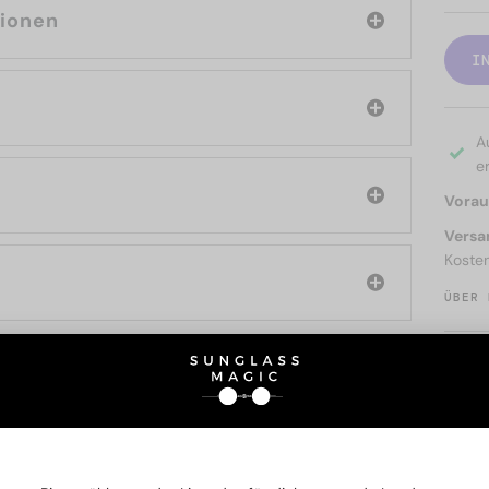
tionen
I
A
er
Voraus
Versa
Koste
ÜBER 
SIE AUCH INTERESSIERE