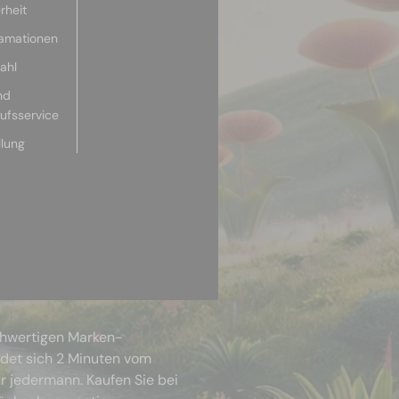
rheit
lamationen
ahl
nd
aufsservice
llung
chwertigen Marken-
ndet sich 2 Minuten vom
r jedermann. Kaufen Sie bei