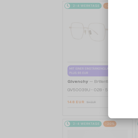
2-4 WERKTAGE
-20%
MIT EINER EINSTÄRKENGLASLINSE
PLUS 65 EUR
—
Givenchy
Brillenfassungen
GV50039U - 028 - 55
148 EUR
184 EUR
2-4 WERKTAGE
-20%