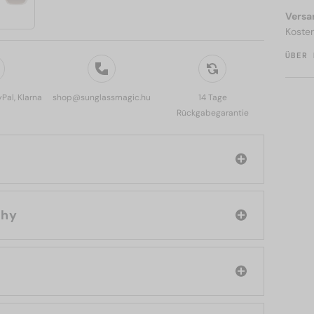
Versa
Koste
ÜBER 
yPal, Klarna
shop@sunglassmagic.hu
14 Tage
Rückgabegarantie
ivenchy