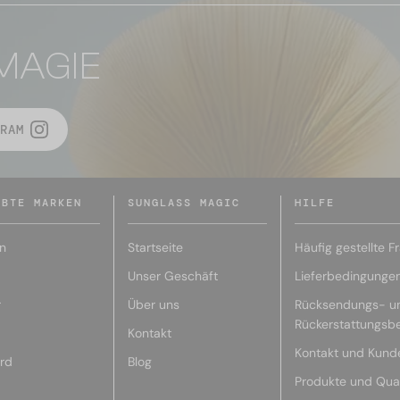
MAGIE
RAM
EBTE MARKEN
SUNGLASS MAGIC
HILFE
n
Startseite
Häufig gestellte F
Unser Geschäft
Lieferbedingunge
r
Über uns
Rücksendungs- u
Rückerstattungsb
Kontakt
Kontakt und Kund
rd
Blog
Produkte und Qual