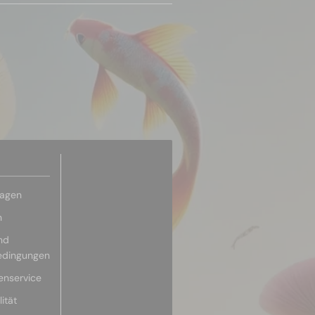
ragen
n
nd
edingungen
enservice
ität