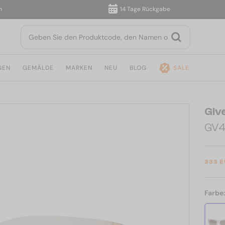
14 Tage Rückgabe
GEN
GEMÄLDE
MARKEN
NEU
BLOG
SALE
Giv
GV4
333 
Farbe