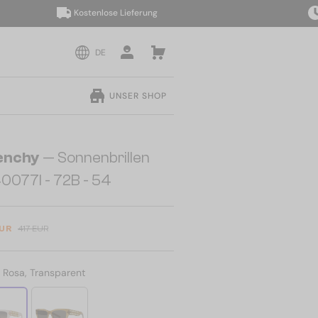
Kostenlose Lieferung
Lie
DE
UNSER SHOP
enchy
— Sonnenbrillen
0077I - 72B - 54
EUR
417 EUR
:
Rosa, Transparent