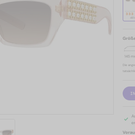
333
417
Größ
145 
Die ange
tatsächl
I
A
er
Voraus