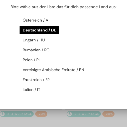
2-4 WERKTAGE
-20%
2-4 WERKTAGE
-20%
Bitte wähle aus der Liste das für dich passende Land aus:
Österreich / AT
Deutschland / DE
Ungarn / HU
Rumänien / RO
Polen / PL
—
Givenchy
Sonnenbrillen
MIT EINER EINSTÄRKENGLASLINSE
PLUS 65 EUR
Vereinigte Arabische Emirate / EN
GV40098U - 01A - 131
—
Givenchy
Brillenfassungen
Frankreich / FR
GV50056I - 042 - 54
Italien / IT
307 EUR
286 EUR
384 EUR
357 EUR
2-4 WERKTAGE
-20%
2-4 WERKTAGE
-20%