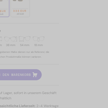
333 EUR
 EUR
417 EUR
 EUR
e
mm
38 mm
54 mm
18 mm
gebenen Maße dienen nur als Referenz; die
ichen Produktmaße können variieren.
N DEN WARENKORB
uf Lager, sofort in unserem Geschäft
hältlich
sichtliche Lieferzeit:
2–4 Werktage