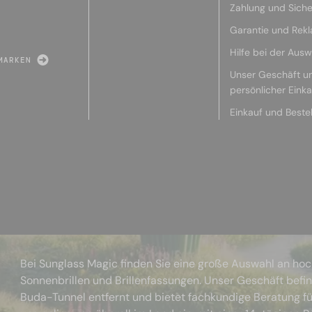
Zahlung und Siche
Garantie und Rek
Hilfe bei der Ausw
MARKEN
Unser Geschäft u
persönlicher Eink
Einkauf und Beste
Bei Sunglass Magic finden Sie eine große Auswahl an ho
Sonnenbrillen und Brillenfassungen. Unser Geschäft befi
Buda-Tunnel entfernt und bietet fachkundige Beratung fü