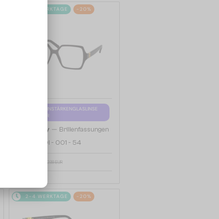
2-4 WERKTAGE
-20%
MIT EINER EINSTÄRKENGLASLINSE
PLUS 65 EUR
—
Givenchy
Brillenfassungen
GV50050I - 001 - 54
190 EUR
238 EUR
2-4 WERKTAGE
-20%