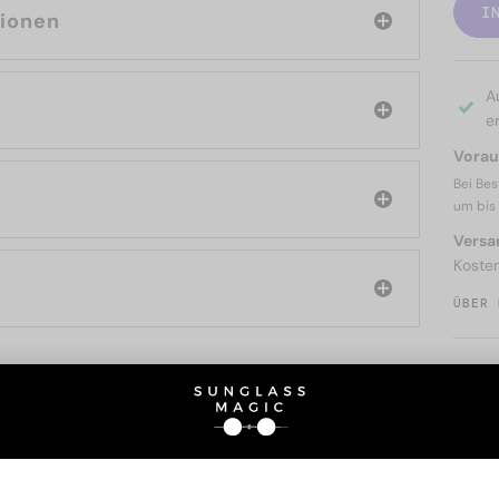
I
tionen
A
er
Voraus
Bei Bes
um bis
Versa
Koste
ÜBER 
SIE AUCH INTERESSIERE