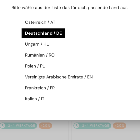
2-4 WERKTAGE
-20%
2-4 WERKTAGE
-20%
Bitte wähle aus der Liste das für dich passende Land aus:
Österreich / AT
Deutschland / DE
Ungarn / HU
Rumänien / RO
Polen / PL
—
Givenchy
Sonnenbrillen
MIT EINER EINSTÄRKENGLASLINSE
PLUS 65 EUR
Vereinigte Arabische Emirate / EN
GV40098U - 01A - 131
—
Givenchy
Brillenfassungen
Frankreich / FR
GV50056I - 042 - 54
Italien / IT
307 EUR
286 EUR
384 EUR
357 EUR
2-4 WERKTAGE
-20%
2-4 WERKTAGE
-20%