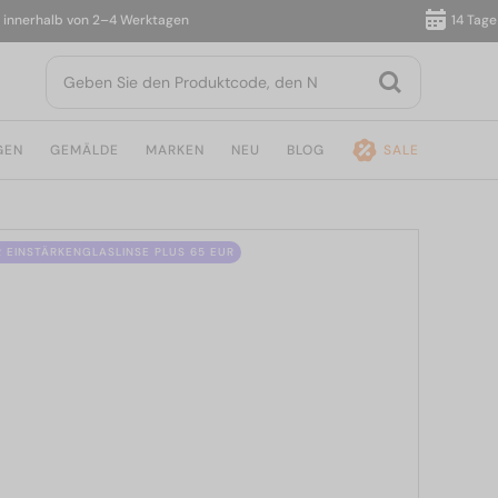
erhalb von 2–4 Werktagen
14 Tage Rüc
GEN
GEMÄLDE
MARKEN
NEU
BLOG
SALE
R EINSTÄRKENGLASLINSE PLUS 65 EUR