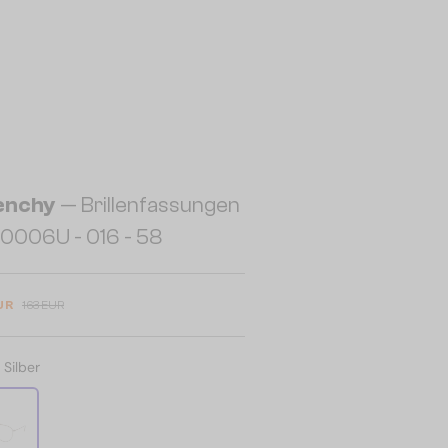
enchy
— Brillenfassungen
0006U - 016 - 58
UR
163 EUR
:
Silber