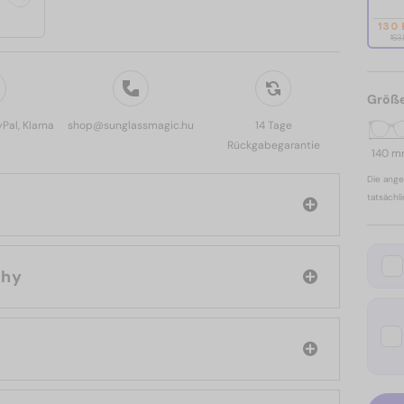
130
163
Größ
yPal, Klarna
shop@sunglassmagic.hu
14 Tage
Rückgabegarantie
140 
Die ange
tatsächl
ivenchy