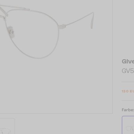
Giv
GV5
130 E
Farbe