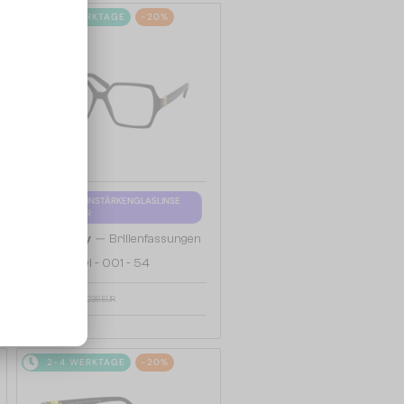
2-4 WERKTAGE
-20%
MIT EINER EINSTÄRKENGLASLINSE
PLUS 65 EUR
—
Givenchy
Brillenfassungen
GV50050I - 001 - 54
190 EUR
238 EUR
2-4 WERKTAGE
-20%