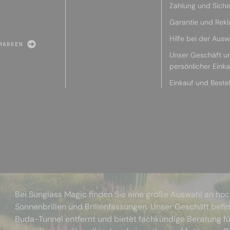
Zahlung und Siche
Garantie und Rek
Hilfe bei der Ausw
MARKEN
Unser Geschäft u
persönlicher Eink
Einkauf und Beste
Bei Sunglass Magic finden Sie eine große Auswahl an ho
Sonnenbrillen und Brillenfassungen. Unser Geschäft befi
Buda-Tunnel entfernt und bietet fachkundige Beratung fü