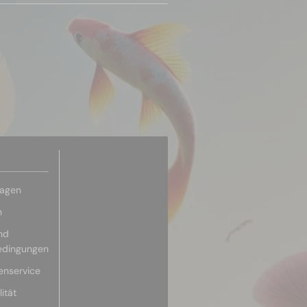
ragen
n
nd
edingungen
enservice
ität