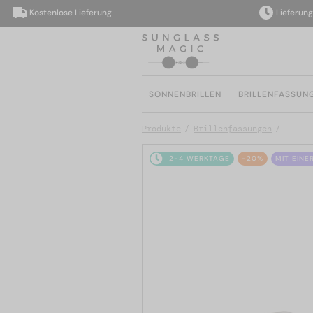
Kostenlose Lieferung
Lieferung inn
SONNENBRILLEN
BRILLENFASSUN
Produkte
Brillenfassungen
2-4 WERKTAGE
-20%
MIT EINE