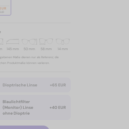
 EUR
 EUR
e
mm
145 mm
50 mm
58 mm
14 mm
gebenen Maße dienen nur als Referenz; die
ichen Produktmaße können variieren.
Dioptrische Linse
+65 EUR
Blaulichtfilter
(Monitor) Linse
+40 EUR
ohne Dioptrie