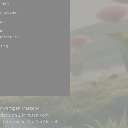
rheit
lamationen
ahl
nd
aufsservice
llung
chwertigen Marken-
ndet sich 2 Minuten vom
r jedermann. Kaufen Sie bei