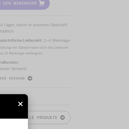
N DEN WARENKORB
uf Lager, sofort in unserem Geschäft
hältlich
sichtliche Lieferzeit:
2–4 Werktage
tellung mit Gläsern kann sich die Lieferzeit
 zu
10 Werktage
verlängern.
ndkosten:
nloser Versand
DEN VERSAND
N
ALLE PRODUKTE