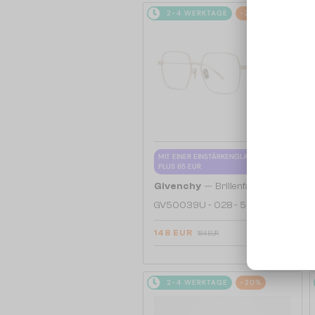
2-4 WERKTAGE
-20%
MIT EINER EINSTÄRKENGLASLINSE
PLUS 65 EUR
—
Givenchy
Brillenfassungen
GV50039U - 028 - 55
148 EUR
184 EUR
2-4 WERKTAGE
-20%