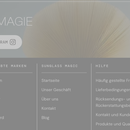
MAGIE
RAM
EBTE MARKEN
SUNGLASS MAGIC
HILFE
n
Startseite
Häufig gestellte F
Unser Geschäft
Lieferbedingunge
r
Über uns
Rücksendungs- u
Rückerstattungsb
Kontakt
Kontakt und Kund
rd
Blog
Produkte und Qual