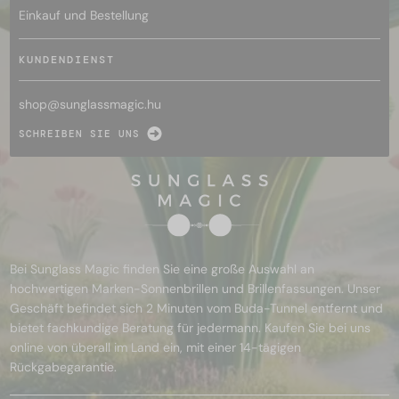
Einkauf und Bestellung
KUNDENDIENST
shop@
sunglassmagic.hu
SCHREIBEN SIE UNS
Bei Sunglass Magic finden Sie eine große Auswahl an
hochwertigen Marken-Sonnenbrillen und Brillenfassungen. Unser
Geschäft befindet sich 2 Minuten vom Buda-Tunnel entfernt und
bietet fachkundige Beratung für jedermann. Kaufen Sie bei uns
online von überall im Land ein, mit einer 14-tägigen
Rückgabegarantie.