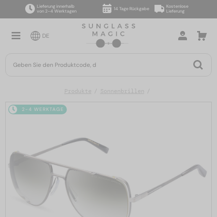
Lieferung innerhalb
Kostenlose
14 Tage Rückgabe
von 2–4 Werktagen
Lieferung
DE
Produkte
Sonnenbrillen
2-4 WERKTAGE