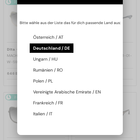
2-4 WERKTAGE
2-4 WERKTAGE
Bitte wähle aus der Liste das für dich passende Land aus:
Österreich / AT
Deutschland / DE
—
—
Dita
Sonnenbrillen
Dita
Sonnenbrillen
MACH ONE DRX-2030 TITANIUM -
MACH SIX//TITANIUM DTS121 - 01 -
Ungarn / HU
W - 59
62
Rumänien / RO
646 EUR
970 EUR
Polen / PL
Vereinigte Arabische Emirate / EN
2-4 WERKTAGE
2-4 WERKTAGE
Frankreich / FR
Italien / IT