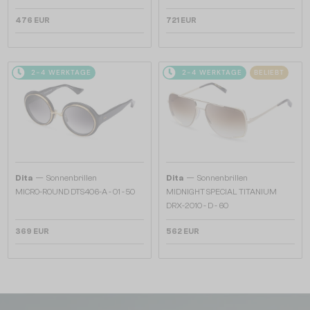
476 EUR
721 EUR
2-4 WERKTAGE
2-4 WERKTAGE
BELIEBT
—
—
Dita
Sonnenbrillen
Dita
Sonnenbrillen
MICRO-ROUND DTS406-A - 01 - 50
MIDNIGHT SPECIAL TITANIUM
DRX-2010 - D - 60
369 EUR
562 EUR