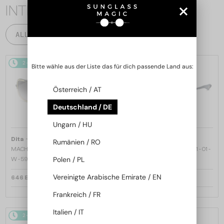
INTERESSIEREN
ALLE PRODUKTE
2-4 WERKTAGE
2-4 WERKTAGE
Bitte wähle aus der Liste das für dich passende Land aus:
Österreich / AT
Deutschland / DE
Ungarn / HU
—
—
Dita
Sonnenbrillen
Dita
Sonnenbrillen
Rumänien / RO
MACH ONE DRX-2030 TITANIUM -
MACH SIX//TITANIUM DTS121 - 01 -
Polen / PL
W - 59
62
Vereinigte Arabische Emirate / EN
646 EUR
970 EUR
Frankreich / FR
Italien / IT
2-4 WERKTAGE
2-4 WERKTAGE