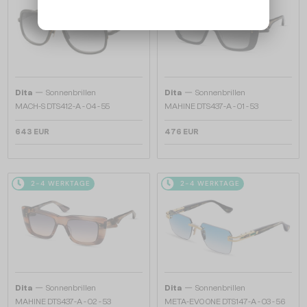
—
—
Dita
Sonnenbrillen
Dita
Sonnenbrillen
MACH-S DTS412-A - 04 - 55
MAHINE DTS437-A - 01 - 53
643 EUR
476 EUR
2-4 WERKTAGE
2-4 WERKTAGE
—
—
Dita
Sonnenbrillen
Dita
Sonnenbrillen
MAHINE DTS437-A - 02 - 53
META-EVO ONE DTS147-A - 03 - 56