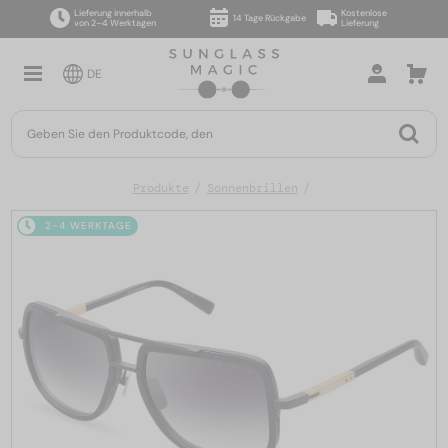
Lieferung innerhalb
Kostenlose
14 Tage Rückgabe
von 2–4 Werktagen
Lieferung
DE
Produkte
Sonnenbrillen
2-4 WERKTAGE