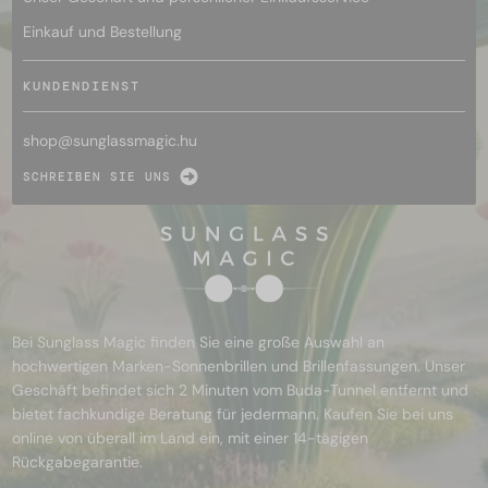
Einkauf und Bestellung
KUNDENDIENST
shop@
sunglassmagic.hu
SCHREIBEN SIE UNS
Bei Sunglass Magic finden Sie eine große Auswahl an
hochwertigen Marken-Sonnenbrillen und Brillenfassungen. Unser
Geschäft befindet sich 2 Minuten vom Buda-Tunnel entfernt und
bietet fachkundige Beratung für jedermann. Kaufen Sie bei uns
online von überall im Land ein, mit einer 14-tägigen
Rückgabegarantie.