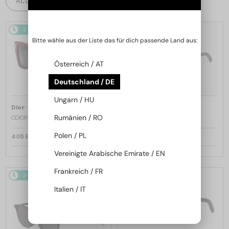
ALLE PRODUKTE
2-4 WERKTAGE
2-4 WERKTAGE
Bitte wähle aus der Liste das für dich passende Land aus:
Österreich / AT
Deutschland / DE
Ungarn / HU
—
—
Dior
Sonnenbrillen
Dior
Sonnenbrillen
Rumänien / RO
CDIOR S1F - 35A0 D - 56
DIORB23 S4I - 64A0 V - 56
Polen / PL
405 EUR
365 EUR
Vereinigte Arabische Emirate / EN
Frankreich / FR
2-4 WERKTAGE
2-4 WERKTAGE
Italien / IT