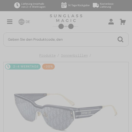
Lieferung innerhalb
Kostenlose
14 Tage Rückgabe
von 2–4 Werktagen
Lieferung
DE
Produkte
Sonnenbrillen
2-4 WERKTAGE
-20%