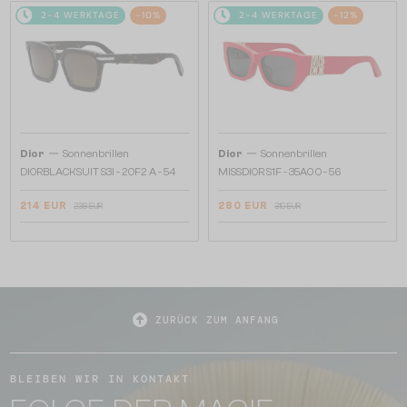
2-4 WERKTAGE
-10%
2-4 WERKTAGE
-12%
—
—
Dior
Sonnenbrillen
Dior
Sonnenbrillen
DIORBLACKSUIT S3I - 20F2 A - 54
MISSDIOR S1F - 35A0 O - 56
214 EUR
280 EUR
238 EUR
319 EUR
ZURÜCK ZUM ANFANG
BLEIBEN WIR IN KONTAKT