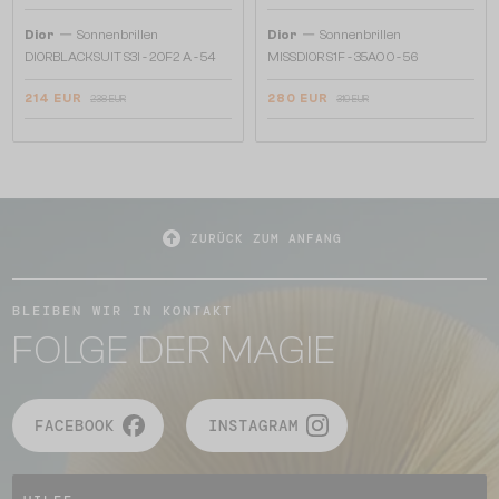
—
—
Dior
Sonnenbrillen
Dior
Sonnenbrillen
DIORBLACKSUIT S3I - 20F2 A - 54
MISSDIOR S1F - 35A0 O - 56
214 EUR
280 EUR
238 EUR
319 EUR
ZURÜCK ZUM ANFANG
BLEIBEN WIR IN KONTAKT
FOLGE DER MAGIE
FACEBOOK
INSTAGRAM