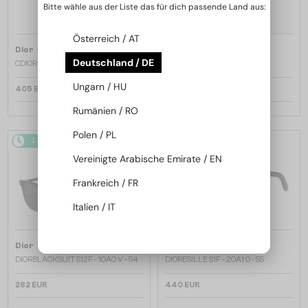
Bitte wähle aus der Liste das für dich passende Land aus:
Österreich / AT
—
—
Dior
Sonnenbrillen
Dior
Sonnenbrillen
Deutschland / DE
CDIOR S1F - 35A0 D - 56
DIORB23 S4I - 64A0 V - 56
Ungarn / HU
405 EUR
365 EUR
Rumänien / RO
Polen / PL
2-4 WERKTAGE
2-4 WERKTAGE
Vereinigte Arabische Emirate / EN
Frankreich / FR
Italien / IT
—
—
Dior
Sonnenbrillen
Dior
Sonnenbrillen
DIORBLACKSUIT S12F - 10A0 V - 54
DIORESILLE S1F - 20A1 O - 55
262 EUR
440 EUR