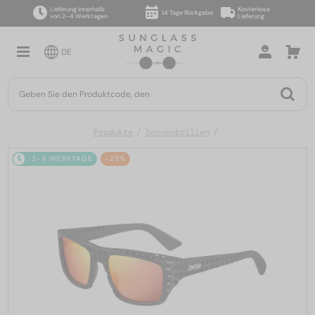
Lieferung innerhalb
Kostenlose
14 Tage Rückgabe
von 2–4 Werktagen
Lieferung
DE
Produkte
Sonnenbrillen
2-4 WERKTAGE
-25%