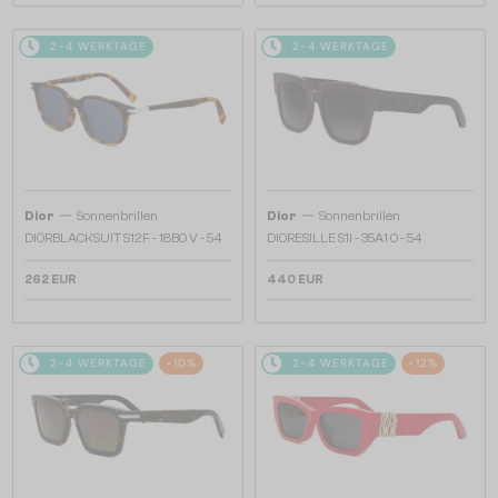
2-4 WERKTAGE
2-4 WERKTAGE
—
—
Dior
Sonnenbrillen
Dior
Sonnenbrillen
DIORBLACKSUIT S12F - 18B0 V - 54
DIORESILLE S1I - 35A1 O - 54
262 EUR
440 EUR
2-4 WERKTAGE
-10%
2-4 WERKTAGE
-12%