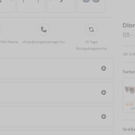
Dio
S1I 
yPal, Klarna
shop@sunglassmagic.hu
14 Tage
Rückgabegarantie
381 EU
Farbe
305
381
Größ