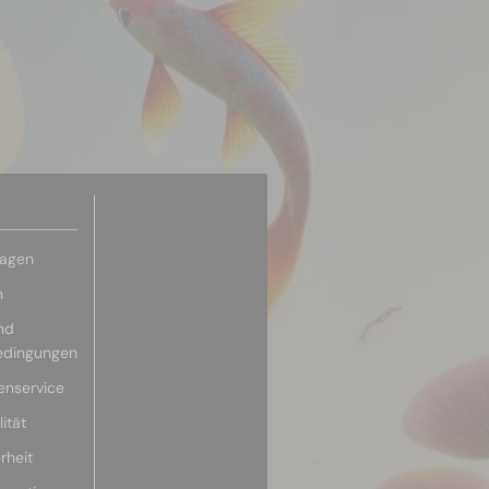
ragen
n
nd
edingungen
enservice
ität
rheit