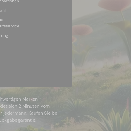
lamationen
ahl
nd
aufsservice
llung
chwertigen Marken-
ndet sich 2 Minuten vom
r jedermann. Kaufen Sie bei
Rückgabegarantie.