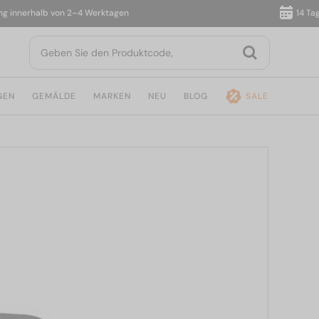
nnerhalb von 2–4 Werktagen
14 Tage R
GEN
GEMÄLDE
MARKEN
NEU
BLOG
SALE