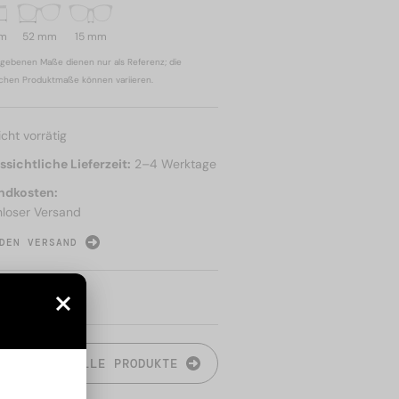
mm
52 mm
15 mm
gebenen Maße dienen nur als Referenz; die
ichen Produktmaße können variieren.
icht vorrätig
sichtliche Lieferzeit:
2–4 Werktage
ndkosten:
nloser Versand
DEN VERSAND
N
ALLE PRODUKTE