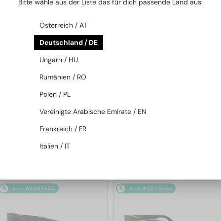
Bitte wähle aus der Liste das für dich passende Land aus:
2-4 WERKTAGE
2-4 WERKTAGE
Österreich / AT
Deutschland / DE
Ungarn / HU
Rumänien / RO
Polen / PL
—
—
Dior
Sonnenbrillen
Dior
Sonnenbrillen
Vereinigte Arabische Emirate / EN
DIORB23 S4I - 64A0 V - 56
DIORBLACKSUIT S12F - 10A0 V
Frankreich / FR
- 54
Italien / IT
365 EUR
262 EUR
2-4 WERKTAGE
2-4 WERKTAGE