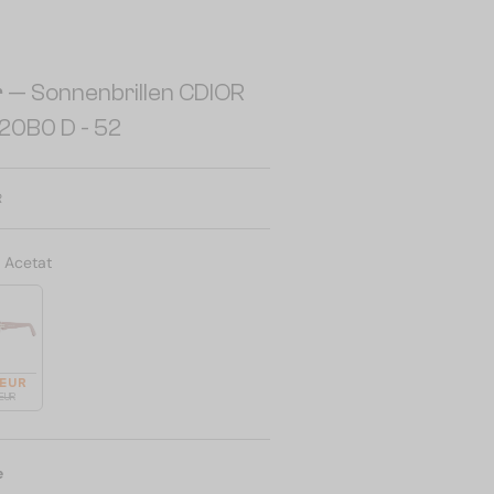
r
— Sonnenbrillen CDIOR
- 20B0 D - 52
R
:
Acetat
 EUR
 EUR
e