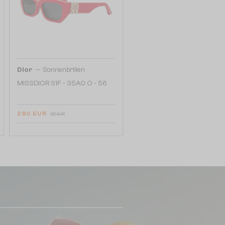
—
Dior
Sonnenbrillen
MISSDIOR S1F - 35A0 O - 56
280 EUR
319 EUR