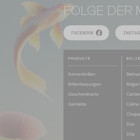
FOLGE DER 
FACEBOOK
INSTAG
PRODUKTE
BELI
Sonnenbrillen
Balmai
Brillenfassungen
Bvlgari
Geschenkkarte
Cartie
Gemälde
Celine
Chopa
Dior
Dita