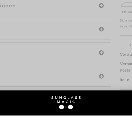
tionen
135 
Die ange
tatsächl
N
Voraus
Versa
Koste
ÜBER 
SIE AUCH INTERESSIERE