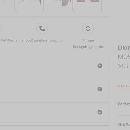
yPal, Klarna
shop@sunglassmagic.hu
14 Tage
Dio
Rückgabegarantie
MON
143
214 E
Farbe
Größ