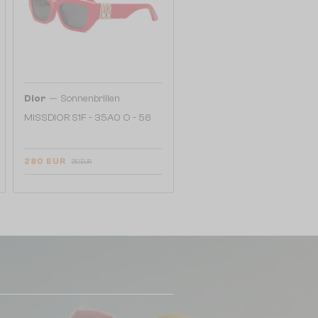
—
Dior
Sonnenbrillen
MISSDIOR S1F - 35A0 O - 56
280 EUR
319 EUR