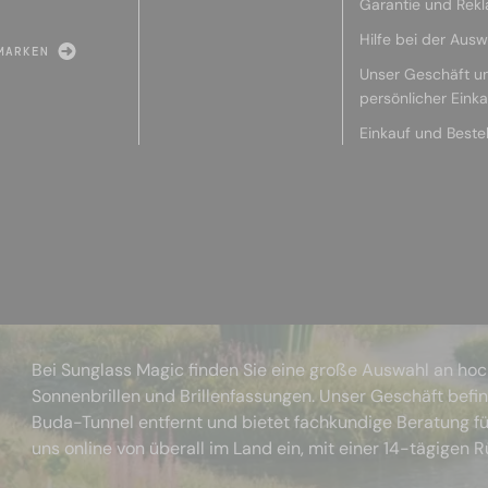
Garantie und Rek
Hilfe bei der Ausw
MARKEN
Unser Geschäft u
persönlicher Eink
Einkauf und Beste
Bei Sunglass Magic finden Sie eine große Auswahl an ho
Sonnenbrillen und Brillenfassungen. Unser Geschäft befi
Buda-Tunnel entfernt und bietet fachkundige Beratung fü
uns online von überall im Land ein, mit einer 14-tägigen 