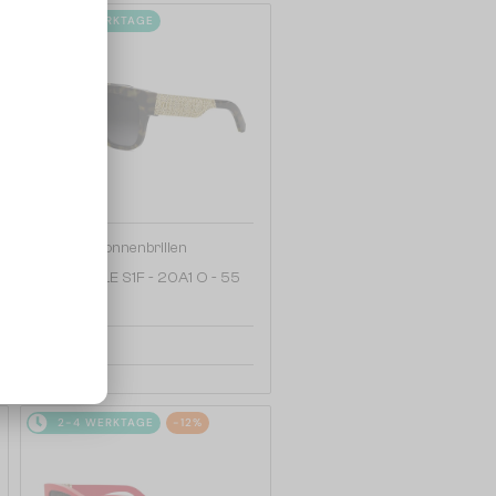
2-4 WERKTAGE
—
Dior
Sonnenbrillen
DIORESILLE S1F - 20A1 O - 55
440 EUR
2-4 WERKTAGE
-12%