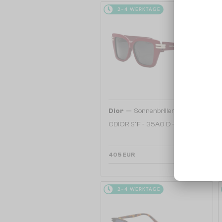
2-4 WERKTAGE
—
Dior
Sonnenbrillen
CDIOR S1F - 35A0 D - 56
405 EUR
2-4 WERKTAGE