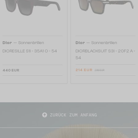
—
—
Dior
Sonnenbrillen
Dior
Sonnenbrillen
DIORESILLE S1I - 35A1 O - 54
DIORBLACKSUIT S3I - 20F2 A -
54
214 EUR
440 EUR
238 EUR
ZURÜCK ZUM ANFANG