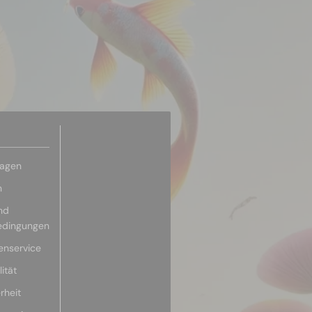
ragen
n
nd
edingungen
enservice
ität
rheit