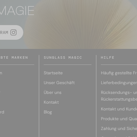
MAGIE
RAM
EBTE MARKEN
SUNGLASS MAGIC
HILFE
n
Startseite
Häufig gestellte F
Unser Geschäft
Lieferbedingunge
r
Über uns
Rücksendungs- u
Rückerstattungsb
Kontakt
Kontakt und Kund
rd
Blog
Produkte und Qual
Zahlung und Siche