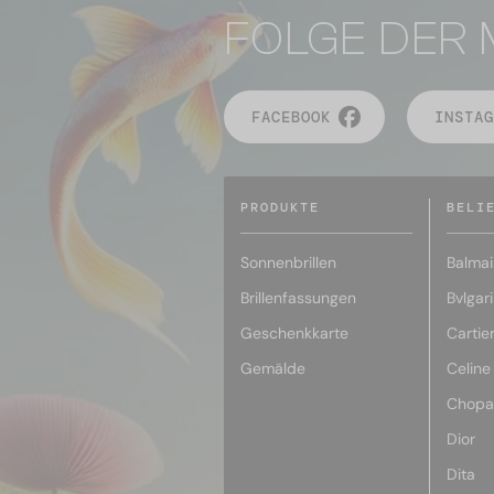
FOLGE DER 
FACEBOOK
INSTAG
PRODUKTE
BELI
Sonnenbrillen
Balmai
Brillenfassungen
Bvlgari
Geschenkkarte
Cartie
Gemälde
Celine
Chopa
Dior
Dita