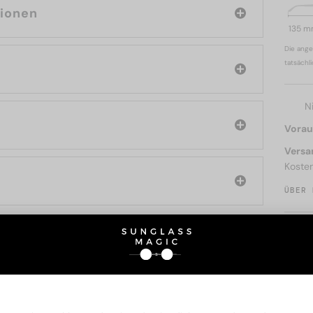
tionen
135 
Die ange
tatsächl
N
Voraus
Versa
Koste
ÜBER 
SIE AUCH INTERESSIERE