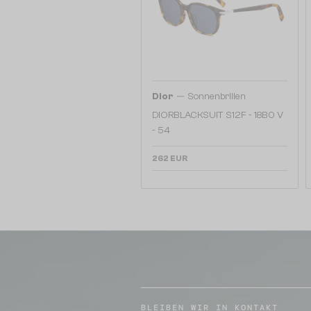
—
Dior
Sonnenbrillen
DIORBLACKSUIT S12F - 18B0 V
- 54
262 EUR
BLEIBEN WIR IN KONTAKT