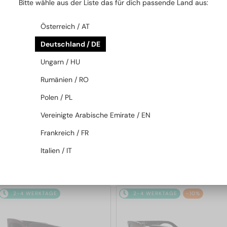
Bitte wähle aus der Liste das für dich passende Land aus:
2-4 WERKTAGE
2-4 WERKTAGE
Österreich / AT
Deutschland / DE
Ungarn / HU
Rumänien / RO
Polen / PL
—
—
Dior
Sonnenbrillen
Dior
Sonnenbrillen
Vereinigte Arabische Emirate / EN
DIORB23 S4I - 64A0 V - 56
DIORBLACKSUIT S12F - 10A0 V
Frankreich / FR
- 54
Italien / IT
365 EUR
262 EUR
2-4 WERKTAGE
2-4 WERKTAGE
-10%