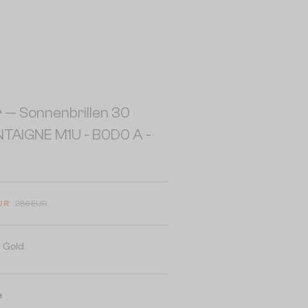
r
— Sonnenbrillen 30
TAIGNE M1U - B0D0 A -
UR
286 EUR
:
Gold
e