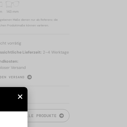
mm
143 mm
gebenen Maße dienen nur als Referenz; die
ichen Produktmaße können variieren.
icht vorrätig
sichtliche Lieferzeit:
2–4 Werktage
ndkosten:
nloser Versand
DEN VERSAND
N
ALLE PRODUKTE