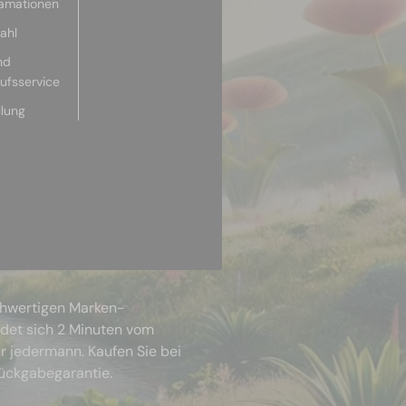
lamationen
ahl
nd
aufsservice
llung
chwertigen Marken-
ndet sich 2 Minuten vom
r jedermann. Kaufen Sie bei
Rückgabegarantie.