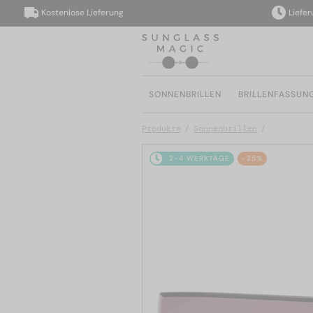
Kostenlose Lieferung
Lieferung 
SONNENBRILLEN
BRILLENFASSUN
Produkte
Sonnenbrillen
2-4 WERKTAGE
-25%