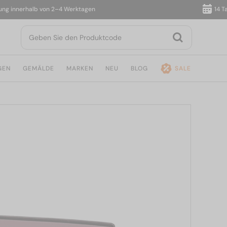
innerhalb von 2–4 Werktagen
14 Tage 
GEN
GEMÄLDE
MARKEN
NEU
BLOG
SALE