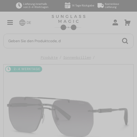
Lieferung innerhalb
Kostenlose
14 Tage Rückgabe
von 2–4 Werktagen
Lieferung
DE
Produkte
Sonnenbrillen
2-4 WERKTAGE