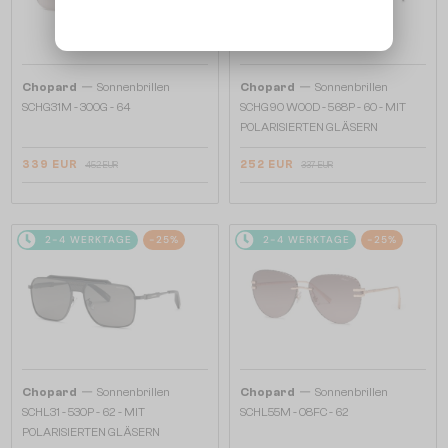
—
—
Chopard
Sonnenbrillen
Chopard
Sonnenbrillen
SCHG31M - 300G - 64
SCHG90 WOOD - 568P - 60 - MIT
POLARISIERTEN GLÄSERN
339 EUR
252 EUR
452 EUR
337 EUR
2-4 WERKTAGE
-25%
2-4 WERKTAGE
-25%
—
—
Chopard
Sonnenbrillen
Chopard
Sonnenbrillen
SCHL31 - 530P - 62 - MIT
SCHL55M - 08FC - 62
POLARISIERTEN GLÄSERN