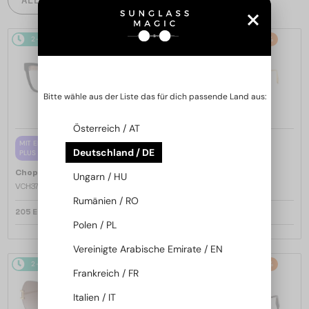
2-4 WERKTAGE
2-4 WERKTAGE
-25%
Bitte wähle aus der Liste das für dich passende Land aus:
Österreich / AT
—
MIT EINER EINSTÄRKENGLASLINSE
Chopard
Sonnenbrillen
Deutschland / DE
PLUS 65 EUR
SCH353M - 04GB - 54
—
Chopard
Brillenfassungen
Ungarn / HU
VCH379 - 0BLK - 54
Rumänien / RO
205 EUR
252 EUR
337 EUR
Polen / PL
Vereinigte Arabische Emirate / EN
2-4 WERKTAGE
-25%
2-4 WERKTAGE
-25%
Frankreich / FR
Italien / IT