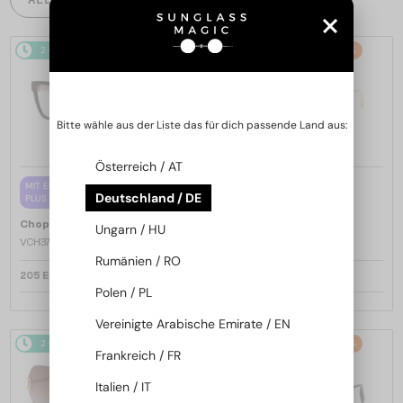
2-4 WERKTAGE
2-4 WERKTAGE
-25%
Bitte wähle aus der Liste das für dich passende Land aus:
Österreich / AT
—
MIT EINER EINSTÄRKENGLASLINSE
Chopard
Sonnenbrillen
Deutschland / DE
PLUS 65 EUR
SCH353M - 04GB - 54
—
Chopard
Brillenfassungen
Ungarn / HU
VCH379 - 0BLK - 54
Rumänien / RO
205 EUR
252 EUR
337 EUR
Polen / PL
Vereinigte Arabische Emirate / EN
2-4 WERKTAGE
-25%
2-4 WERKTAGE
-25%
Frankreich / FR
Italien / IT