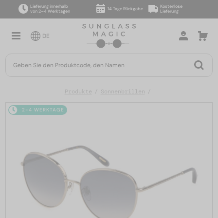
Lieferung innerhalb
Kostenlose
14 Tage Rückgabe
von 2–4 Werktagen
Lieferung
DE
Produkte
Sonnenbrillen
2-4 WERKTAGE