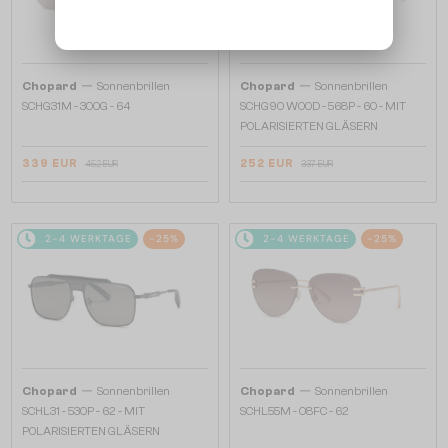
—
—
Chopard
Sonnenbrillen
Chopard
Sonnenbrillen
SCHG31M - 300G - 64
SCHG90 WOOD - 568P - 60 - MIT
POLARISIERTEN GLÄSERN
339 EUR
252 EUR
452 EUR
337 EUR
2-4 WERKTAGE
-25%
2-4 WERKTAGE
-25%
—
—
Chopard
Sonnenbrillen
Chopard
Sonnenbrillen
SCHL31 - 530P - 62 - MIT
SCHL55M - 08FC - 62
POLARISIERTEN GLÄSERN