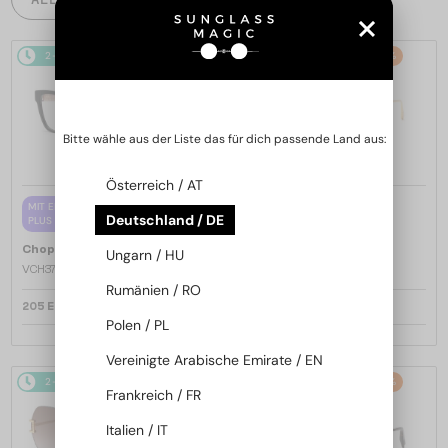
2-4 WERKTAGE
2-4 WERKTAGE
-25%
Bitte wähle aus der Liste das für dich passende Land aus:
Österreich / AT
—
MIT EINER EINSTÄRKENGLASLINSE
Chopard
Sonnenbrillen
Deutschland / DE
PLUS 65 EUR
SCH353M - 04GB - 54
—
Chopard
Brillenfassungen
Ungarn / HU
VCH379 - 0BLK - 54
Rumänien / RO
205 EUR
252 EUR
337 EUR
Polen / PL
Vereinigte Arabische Emirate / EN
2-4 WERKTAGE
-25%
2-4 WERKTAGE
-25%
Frankreich / FR
Italien / IT