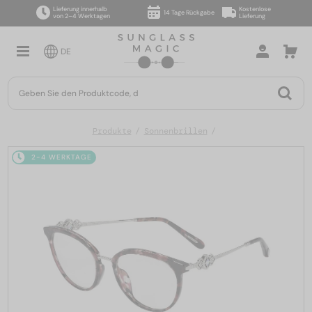
Lieferung innerhalb
Kostenlose
14 Tage Rückgabe
von 2–4 Werktagen
Lieferung
DE
Produkte
Sonnenbrillen
2-4 WERKTAGE