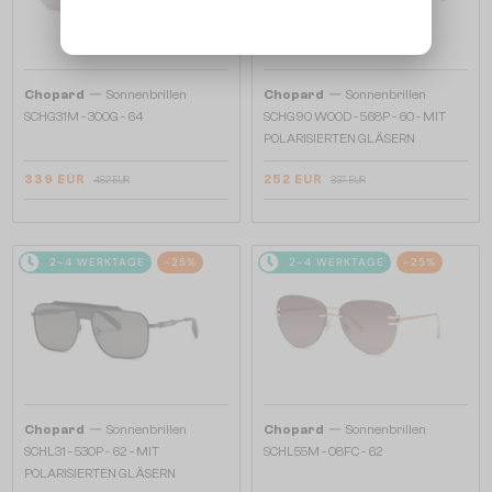
—
—
Chopard
Sonnenbrillen
Chopard
Sonnenbrillen
SCHG31M - 300G - 64
SCHG90 WOOD - 568P - 60 - MIT
POLARISIERTEN GLÄSERN
339 EUR
252 EUR
452 EUR
337 EUR
2-4 WERKTAGE
-25%
2-4 WERKTAGE
-25%
—
—
Chopard
Sonnenbrillen
Chopard
Sonnenbrillen
SCHL31 - 530P - 62 - MIT
SCHL55M - 08FC - 62
POLARISIERTEN GLÄSERN