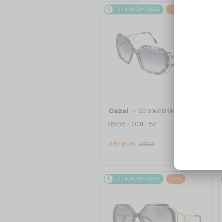
2-4 WERKTAGE
-16%
—
Cazal
Sonnenbrillen
8505 - 001 - 57
251 EUR
298 EUR
2-4 WERKTAGE
-15%