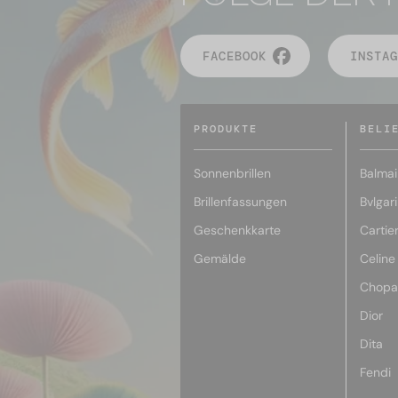
FACEBOOK
INSTAG
PRODUKTE
BELI
Sonnenbrillen
Balmai
Brillenfassungen
Bvlgari
Geschenkkarte
Cartie
Gemälde
Celine
Chopa
Dior
Dita
Fendi