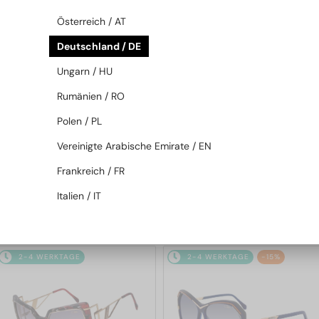
2-4 WERKTAGE
-9%
2-4 WERKTAGE
-15%
Österreich / AT
Deutschland / DE
Ungarn / HU
Rumänien / RO
Polen / PL
Vereinigte Arabische Emirate / EN
—
—
Cazal
Sonnenbrillen
Cazal
Sonnenbrillen
Frankreich / FR
186/3 - 001 - 59
217/3/3 - 001 - 60
Italien / IT
299 EUR
280 EUR
328 EUR
328 EUR
2-4 WERKTAGE
2-4 WERKTAGE
-15%