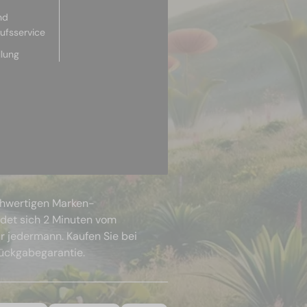
nd
aufsservice
llung
chwertigen Marken-
ndet sich 2 Minuten vom
r jedermann. Kaufen Sie bei
Rückgabegarantie.