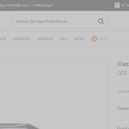
nnerhalb von 2–4 Werktagen
14 Tage 
GEN
GEMÄLDE
MARKEN
NEU
BLOG
SALE
Caz
001 
274 EU
Farbe
Größ