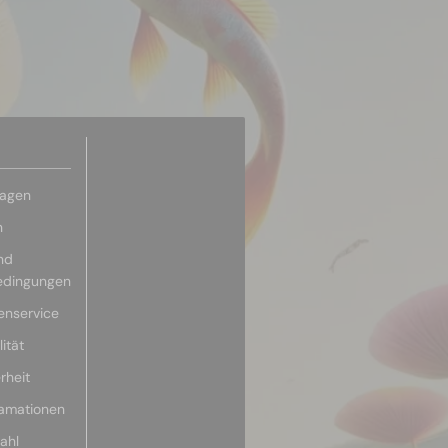
ragen
n
nd
edingungen
enservice
ität
rheit
lamationen
ahl