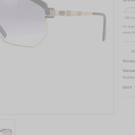
145 
Die ange
tatsächl
N
Voraus
Versa
Koste
ÜBER 