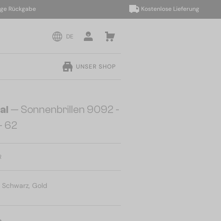
Rückgabe
Kostenlose Lieferung
DE
UNSER SHOP
al
— Sonnenbrillen 9092 -
- 62
R
:
Schwarz, Gold
e