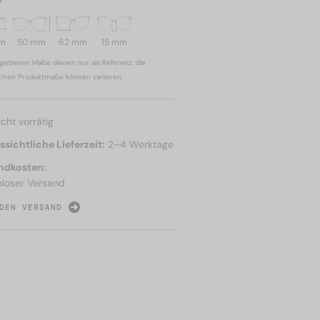
mm
50 mm
62 mm
15 mm
gebenen Maße dienen nur als Referenz; die
ichen Produktmaße können variieren.
icht vorrätig
sichtliche Lieferzeit:
2–4 Werktage
ndkosten:
nloser Versand
DEN VERSAND