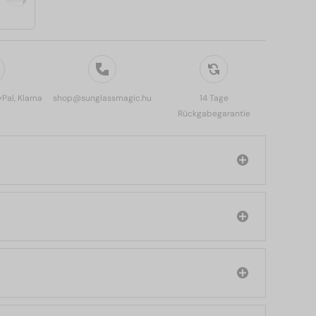
yPal, Klarna
shop@sunglassmagic.hu
14 Tage
Rückgabegarantie