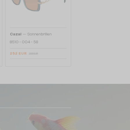
—
Cazal
Sonnenbrillen
8510 - 004 - 58
252 EUR
298 EUR