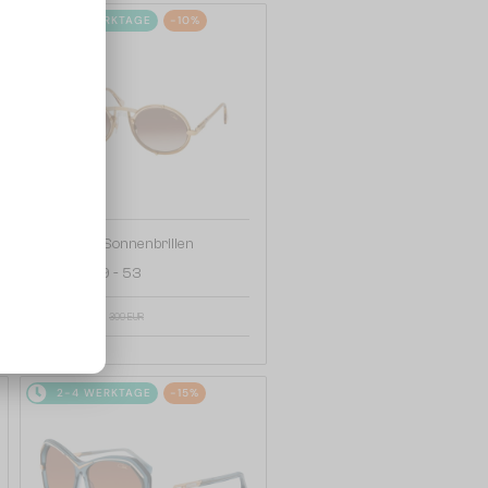
2-4 WERKTAGE
-10%
—
Cazal
Sonnenbrillen
644 - 009 - 53
280 EUR
309 EUR
2-4 WERKTAGE
-15%