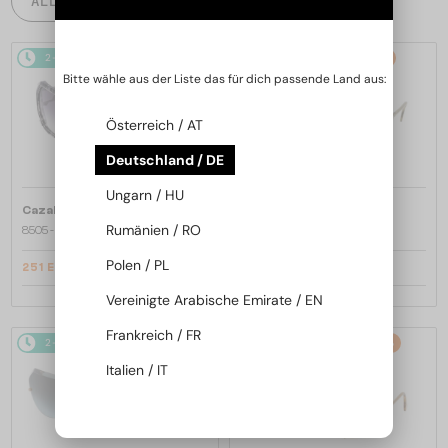
ALLE PRODUKTE
2-4 WERKTAGE
-16%
2-4 WERKTAGE
-9%
Bitte wähle aus der Liste das für dich passende Land aus:
Österreich / AT
Deutschland / DE
Ungarn / HU
—
—
Cazal
Sonnenbrillen
Cazal
Sonnenbrillen
Rumänien / RO
8505 - 001 - 57
186/3 - 001 - 59
Polen / PL
251 EUR
299 EUR
298 EUR
328 EUR
Vereinigte Arabische Emirate / EN
Frankreich / FR
2-4 WERKTAGE
-15%
2-4 WERKTAGE
-10%
Italien / IT