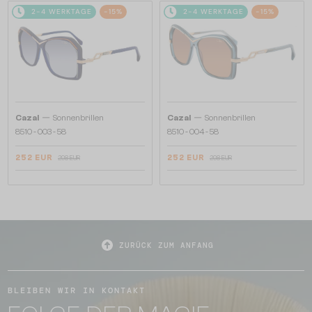
2-4 WERKTAGE
-15%
2-4 WERKTAGE
-15%
—
—
Cazal
Sonnenbrillen
Cazal
Sonnenbrillen
8510 - 003 - 58
8510 - 004 - 58
252 EUR
252 EUR
298 EUR
298 EUR
ZURÜCK ZUM ANFANG
BLEIBEN WIR IN KONTAKT