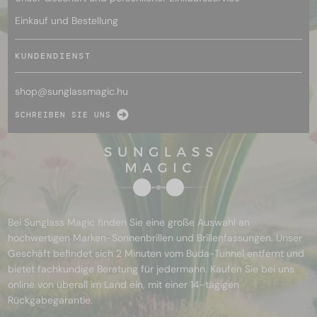
Einkauf und Bestellung
KUNDENDIENST
shop@
sunglassmagic.hu
SCHREIBEN SIE UNS
Bei Sunglass Magic finden Sie eine große Auswahl an
hochwertigen Marken-Sonnenbrillen und Brillenfassungen. Unser
Geschäft befindet sich 2 Minuten vom Buda-Tunnel entfernt und
bietet fachkundige Beratung für jedermann. Kaufen Sie bei uns
online von überall im Land ein, mit einer 14-tägigen
Rückgabegarantie.