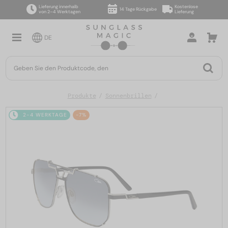
Lieferung innerhalb
Kostenlose
14 Tage Rückgabe
von 2–4 Werktagen
Lieferung
DE
Produkte
Sonnenbrillen
2-4 WERKTAGE
-7%