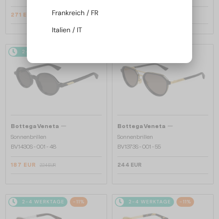
Frankreich / FR
271 EUR
271 EUR
318 EUR
318 EUR
Italien / IT
2-4 WERKTAGE
-16%
2-4 WERKTAGE
—
—
Bottega Veneta
Bottega Veneta
Sonnenbrillen
Sonnenbrillen
BV1430S - 001 - 48
BV1373S - 001 - 55
187 EUR
244 EUR
224 EUR
2-4 WERKTAGE
-11%
2-4 WERKTAGE
-11%