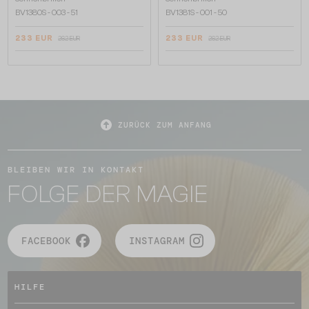
BV1380S - 003 - 51
BV1381S - 001 - 50
233 EUR
233 EUR
262 EUR
262 EUR
ZURÜCK ZUM ANFANG
BLEIBEN WIR IN KONTAKT
FOLGE DER MAGIE
FACEBOOK
INSTAGRAM
HILFE