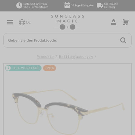
Lieferung innerhalb
Kostenlose
14 Tage Rückgabe
von 2–4 Werktagen
Lieferung
DE
Produkte
Brillenfassungen
2-4 WERKTAGE
-20%