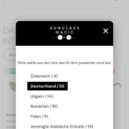
DAS KÖNNTE SIE AUCH
INTERESSIEREN
ALLE PRODUKTE
Bitte wähle aus der Liste das für dich passende Land aus:
2-4 WERKTAGE
-15%
2-4 WERKTAGE
-15%
Österreich / AT
Deutschland / DE
Ungarn / HU
Rumänien / RO
—
—
Bottega Veneta
Bottega Veneta
Polen / PL
Sonnenbrillen
Sonnenbrillen
Vereinigte Arabische Emirate / EN
BV1419S - 001 - 56
BV1429S - 001 - 49