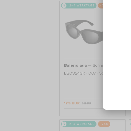
2-4 WERKTAGE
-25%
—
Balenciaga
Sonnenbrillen
BB0324SK - 007 - 55
179 EUR
238 EUR
2-4 WERKTAGE
-25%