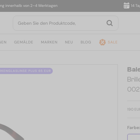
nnerhalb von 2–4 Werktagen
14 Tage R
GEN
GEMÄLDE
MARKEN
NEU
BLOG
SALE
Bal
ÄRKENGLASLINSE PLUS 65 EUR
Bri
002
190 EU
Farbe