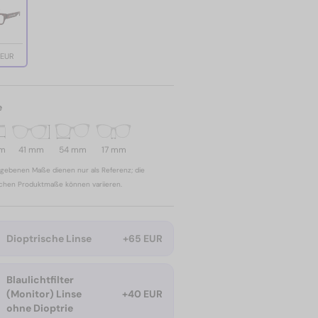
 EUR
e
mm
41 mm
54 mm
17 mm
gebenen Maße dienen nur als Referenz; die
ichen Produktmaße können variieren.
Dioptrische Linse
+65 EUR
Blaulichtfilter
(Monitor) Linse
+40 EUR
ohne Dioptrie