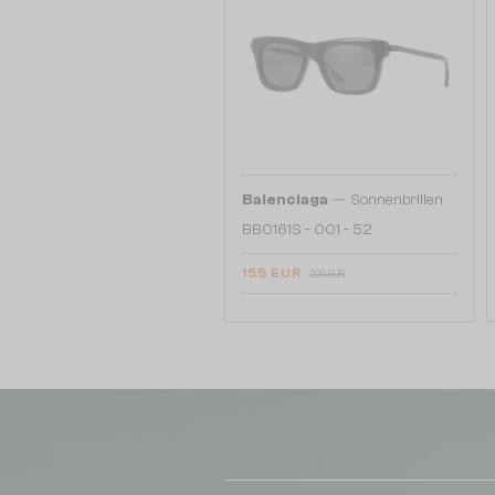
—
Balenciaga
Sonnenbrillen
BB0161S - 001 - 52
155 EUR
206 EUR