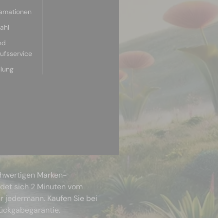
lamationen
ahl
nd
aufsservice
llung
chwertigen Marken-
ndet sich 2 Minuten vom
r jedermann. Kaufen Sie bei
Rückgabegarantie.