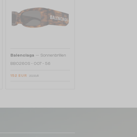
—
Balenciaga
Sonnenbrillen
BB0260S - 007 - 56
152 EUR
202 EUR