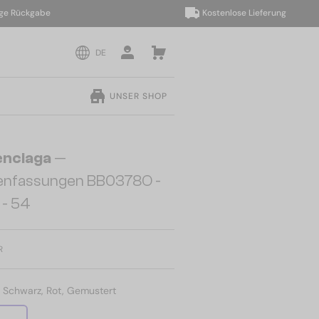
ückgabe
Kostenlose Lieferung
DE
UNSER SHOP
enciaga
—
llenfassungen BB0378O -
 - 54
R
:
Schwarz, Rot, Gemustert