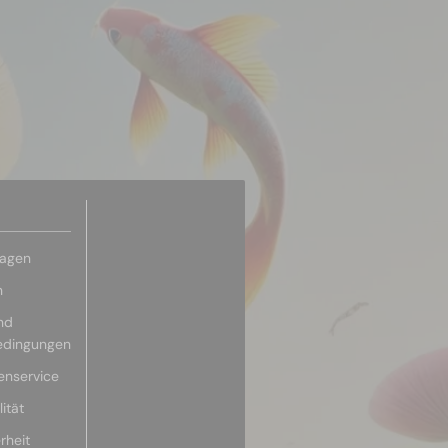
ragen
n
nd
edingungen
enservice
ität
rheit