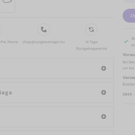
I
A
yPal, Klarna
shop@sunglassmagic.hu
14 Tage
er
Rückgabegarantie
Voraus
Bei Bes
um bis
Versa
Koste
Balenciaga
ÜBER 