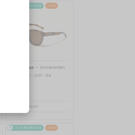
2-4 WERKTAGE
-25%
—
Balenciaga
Sonnenbrillen
BB0077SK - 007 - 54
152 EUR
202 EUR
2-4 WERKTAGE
-25%