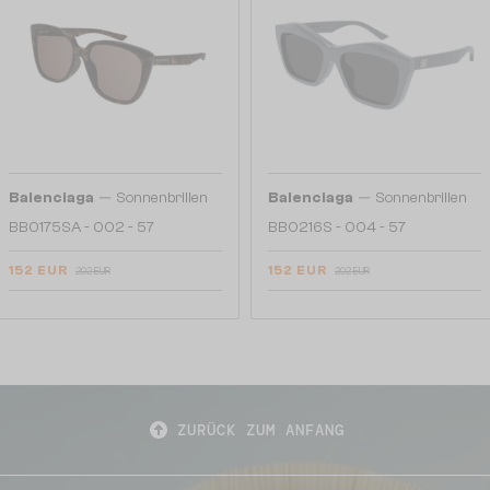
—
—
Balenciaga
Sonnenbrillen
Balenciaga
Sonnenbrillen
BB0175SA - 002 - 57
BB0216S - 004 - 57
152 EUR
152 EUR
202 EUR
202 EUR
ZURÜCK ZUM ANFANG