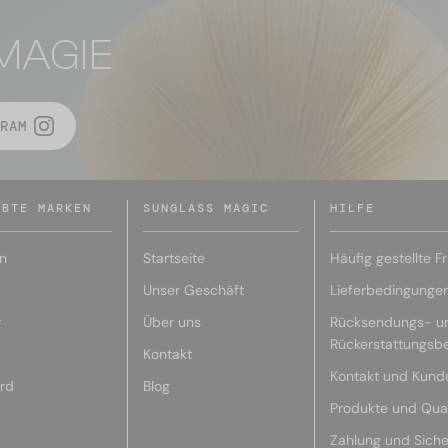
MAGIE
RAM
EBTE MARKEN
SUNGLASS MAGIC
HILFE
n
Startseite
Häufig gestellte F
Unser Geschäft
Lieferbedingunge
r
Über uns
Rücksendungs- u
Rückerstattungsb
Kontakt
Kontakt und Kund
rd
Blog
Produkte und Qual
Zahlung und Siche