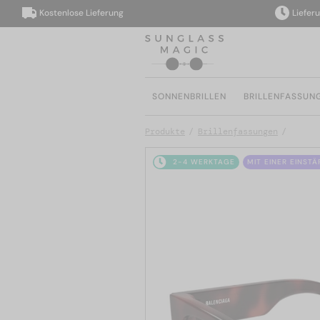
Kostenlose Lieferung
Lieferung i
SONNENBRILLEN
BRILLENFASSUN
Produkte
Brillenfassungen
2-4 WERKTAGE
MIT EINER EINST