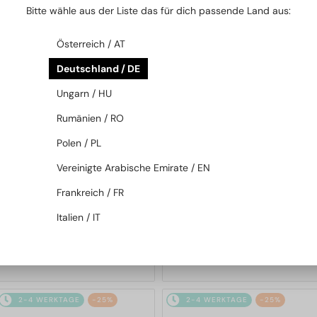
Bitte wähle aus der Liste das für dich passende Land aus:
2-4 WERKTAGE
-25%
2-4 WERKTAGE
Österreich / AT
Deutschland / DE
Ungarn / HU
Rumänien / RO
Polen / PL
—
Balenciaga
Sonnenbrillen
MIT EINER EINSTÄRKENGLASLINSE
Vereinigte Arabische Emirate / EN
PLUS 65 EUR
BB0294SK - 003 - 55
—
Balenciaga
Frankreich / FR
Brillenfassungen
Italien / IT
BB0376O - 001 - 54
175 EUR
214 EUR
233 EUR
2-4 WERKTAGE
-25%
2-4 WERKTAGE
-25%