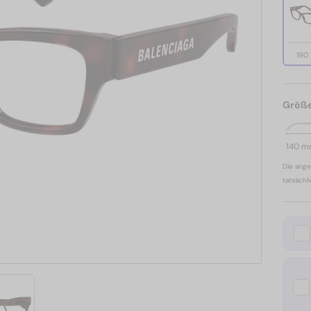
190
Größ
140 
Die ange
tatsächl