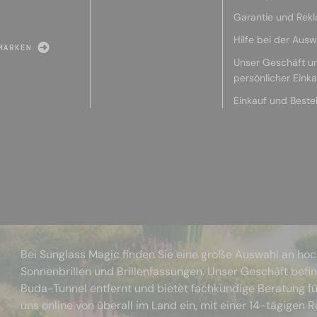
Garantie und Rek
Hilfe bei der Ausw
MARKEN
Unser Geschäft u
persönlicher Eink
Einkauf und Beste
Bei Sunglass Magic finden Sie eine große Auswahl an ho
Sonnenbrillen und Brillenfassungen. Unser Geschäft befi
Buda-Tunnel entfernt und bietet fachkundige Beratung fü
uns online von überall im Land ein, mit einer 14-tägigen 