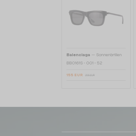
—
Balenciaga
Sonnenbrillen
BB0161S - 001 - 52
155 EUR
206 EUR