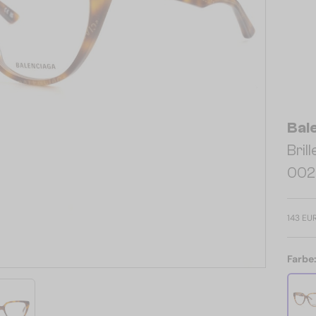
Bal
Bril
002 
143 EU
Farbe