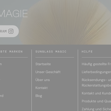
MAGIE
RAM
EBTE MARKEN
SUNGLASS MAGIC
HILFE
n
Startseite
Häufig gestellte F
Unser Geschäft
Lieferbedingunge
r
Über uns
Rücksendungs- u
Rückerstattungsb
Kontakt
Kontakt und Kund
rd
Blog
Produkte und Qual
Zahlung und Siche