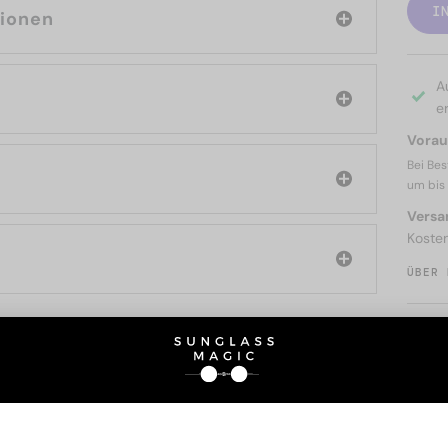
I
tionen
A
er
Voraus
Bei Bes
um bis
Versa
Koste
ÜBER 
SIE AUCH INTERESSIERE