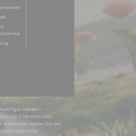
lamationen
ahl
nd
aufsservice
llung
chwertigen Marken-
ndet sich 2 Minuten vom
r jedermann. Kaufen Sie bei
Rückgabegarantie.