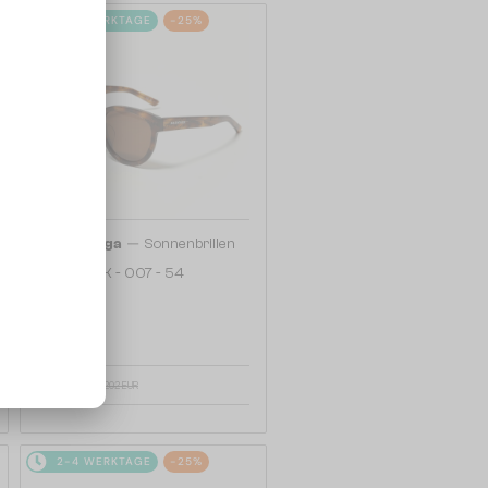
2-4 WERKTAGE
-25%
—
Balenciaga
Sonnenbrillen
BB0077SK - 007 - 54
152 EUR
202 EUR
2-4 WERKTAGE
-25%