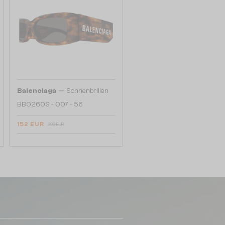
—
Balenciaga
Sonnenbrillen
BB0260S - 007 - 56
152 EUR
202 EUR