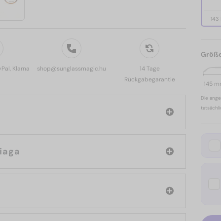
143
Größ
yPal, Klarna
shop@sunglassmagic.hu
14 Tage
Rückgabegarantie
145 
Die ange
tatsächl
Balenciaga