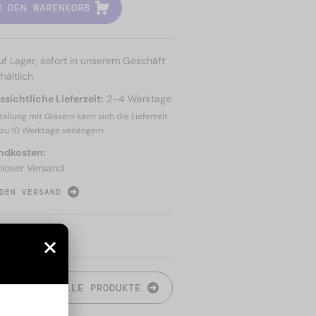
N DEN WARENKORB
uf Lager, sofort in unserem Geschäft
hältlich
sichtliche Lieferzeit:
2–4 Werktage
tellung mit Gläsern kann sich die Lieferzeit
 zu
10 Werktage
verlängern.
ndkosten:
nloser Versand
DEN VERSAND
N
ALLE PRODUKTE