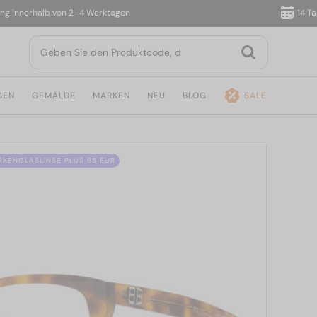
nnerhalb von 2–4 Werktagen
14 Tage R
GEN
GEMÄLDE
MARKEN
NEU
BLOG
SALE
ÄRKENGLASLINSE PLUS 65 EUR