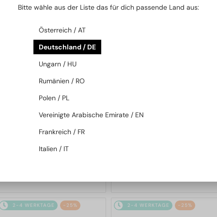
Bitte wähle aus der Liste das für dich passende Land aus:
2-4 WERKTAGE
-25%
2-4 WERKTAGE
Österreich / AT
Deutschland / DE
Ungarn / HU
Rumänien / RO
Polen / PL
—
Balenciaga
Sonnenbrillen
MIT EINER EINSTÄRKENGLASLINSE
Vereinigte Arabische Emirate / EN
PLUS 65 EUR
BB0294SK - 003 - 55
—
Balenciaga
Frankreich / FR
Brillenfassungen
Italien / IT
BB0376O - 001 - 54
175 EUR
214 EUR
233 EUR
2-4 WERKTAGE
-25%
2-4 WERKTAGE
-25%