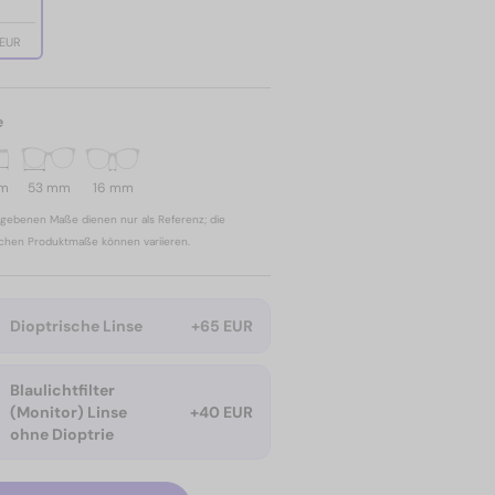
 EUR
e
mm
53 mm
16 mm
gebenen Maße dienen nur als Referenz; die
ichen Produktmaße können variieren.
Dioptrische Linse
+65 EUR
Blaulichtfilter
(Monitor) Linse
+40 EUR
ohne Dioptrie