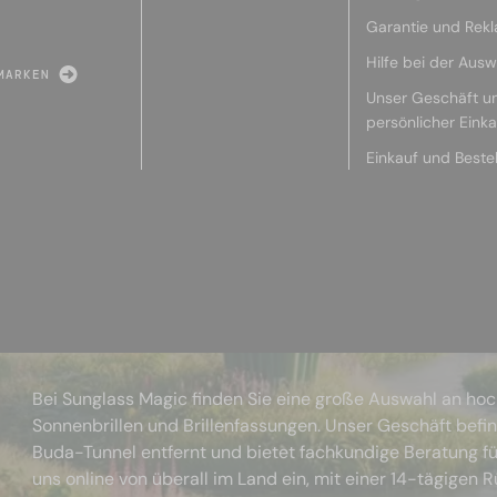
Garantie und Rek
Hilfe bei der Ausw
MARKEN
Unser Geschäft u
persönlicher Eink
Einkauf und Beste
Bei Sunglass Magic finden Sie eine große Auswahl an ho
Sonnenbrillen und Brillenfassungen. Unser Geschäft befi
Buda-Tunnel entfernt und bietet fachkundige Beratung fü
uns online von überall im Land ein, mit einer 14-tägigen 