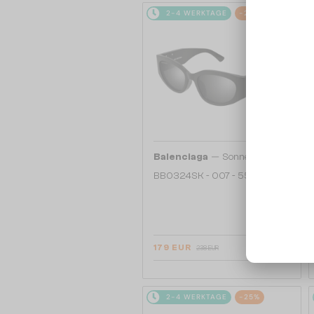
2-4 WERKTAGE
-25%
—
Balenciaga
Sonnenbrillen
BB0324SK - 007 - 55
179 EUR
238 EUR
2-4 WERKTAGE
-25%