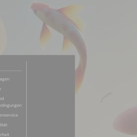
ragen
n
nd
edingungen
enservice
ität
rheit