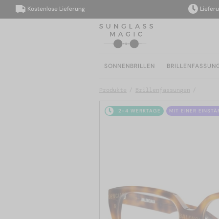
Kostenlose Lieferung
Lieferung i
SONNENBRILLEN
BRILLENFASSUN
Produkte
Brillenfassungen
2-4 WERKTAGE
MIT EINER EINST