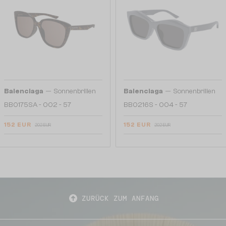
—
—
Balenciaga
Sonnenbrillen
Balenciaga
Sonnenbrillen
BB0175SA - 002 - 57
BB0216S - 004 - 57
152 EUR
152 EUR
202 EUR
202 EUR
ZURÜCK ZUM ANFANG