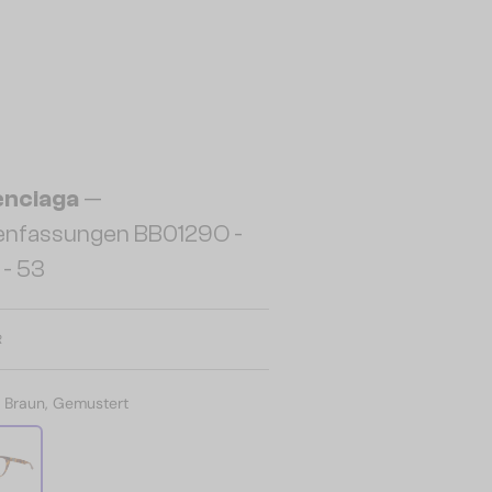
enciaga
—
lenfassungen BB0129O -
- 53
R
:
Braun, Gemustert