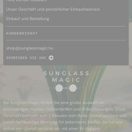
Unser Geschäft und persönlicher Einkaufsservice
Einkauf und Bestellung
KUNDENDIENST
shop@
sunglassmagic.hu
SCHREIBEN SIE UNS
Bei Sunglass Magic finden Sie eine große Auswahl an
hochwertigen Marken-Sonnenbrillen und Brillenfassungen. Unser
Geschäft befindet sich 2 Minuten vom Buda-Tunnel entfernt und
bietet fachkundige Beratung für jedermann. Kaufen Sie bei uns
online von überall im Land ein, mit einer 14-tägigen