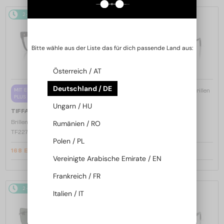
2-4 WERKTAGE
-5%
2-4 WERKTAGE
Bitte wähle aus der Liste das für dich passende Land aus:
Österreich / AT
Deutschland / DE
—
MIT EINER EINSTÄRKENGLASLINSE
TIFFANY & CO.
Sonnenbrillen
PLUS 65 EUR
TF3114 - 600325 - 59
Ungarn / HU
—
TIFFANY & CO.
Brillenfassungen
Rumänien / RO
TF2272U - 8420 - 52
Polen / PL
168 EUR
218 EUR
177 EUR
Vereinigte Arabische Emirate / EN
Frankreich / FR
2-4 WERKTAGE
2-4 WERKTAGE
Italien / IT