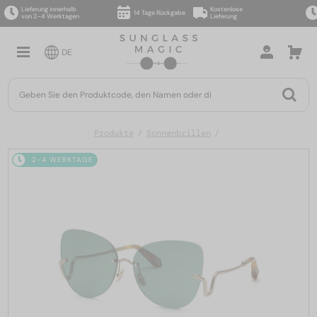
Lieferung innerhalb
Kostenlose
14 Tage Rückgabe
von 2–4 Werktagen
Lieferung
DE
Produkte
Sonnenbrillen
2-4 WERKTAGE