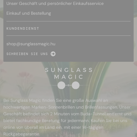
Unser Geschäft und persönlicher Einkaufsservice
Einkauf und Bestellung
KUNDENDIENST
shop@
sunglassmagic.hu
SCHREIBEN SIE UNS
Bei Sunglass Magic finden Sie eine große Auswahl an
hochwertigen Marken-Sonnenbrillen und Brillenfassungen. Unser
Geschäft befindet sich 2 Minuten vom Buda-Tunnel entfernt und
bietet fachkundige Beratung für jedermann. Kaufen Sie bei uns
online von überall im Land ein, mit einer 14-tägigen
Rückgabegarantie.