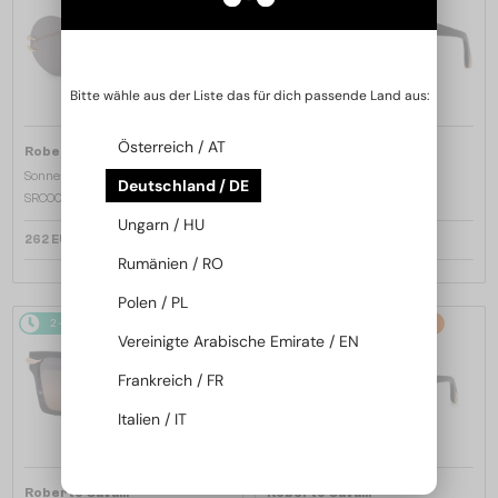
Bitte wähle aus der Liste das für dich passende Land aus:
Österreich / AT
—
—
Roberto Cavalli
Roberto Cavalli
Sonnenbrillen
Sonnenbrillen
Deutschland / DE
SRC006 - 0300 - 63
SRC002S - 700Y - 54
Ungarn / HU
262 EUR
180 EUR
226 EUR
Rumänien / RO
Polen / PL
2-4 WERKTAGE
-21%
2-4 WERKTAGE
-21%
Vereinigte Arabische Emirate / EN
Frankreich / FR
Italien / IT
—
—
Roberto Cavalli
Roberto Cavalli