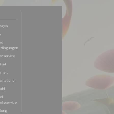
ragen
n
nd
edingungen
enservice
ität
rheit
lamationen
ahl
nd
aufsservice
llung