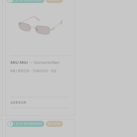
—
MIU MIU
Sonnenbrillen
MU B50S - 5AK20I - 52
228 EUR
2-4 WERKTAGE
BELIEBT