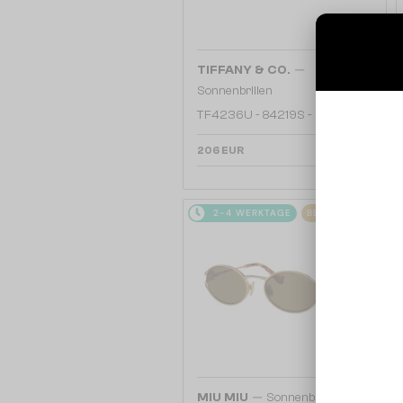
—
TIFFANY & CO.
Sonnenbrillen
TF4236U - 84219S - 55
206 EUR
2-4 WERKTAGE
BELIEBT
—
MIU MIU
Sonnenbrillen