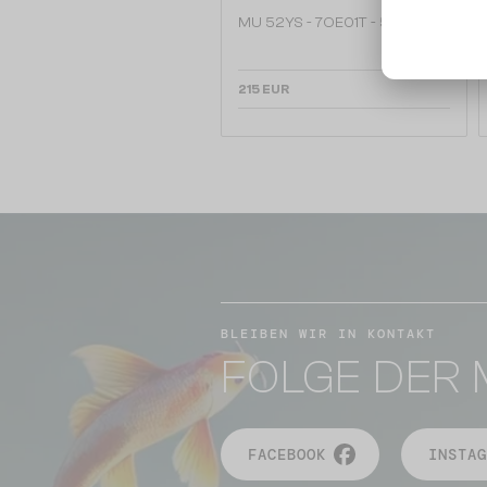
MU 52YS - 7OE01T - 54
215 EUR
BLEIBEN WIR IN KONTAKT
FOLGE DER 
FACEBOOK
INSTAG