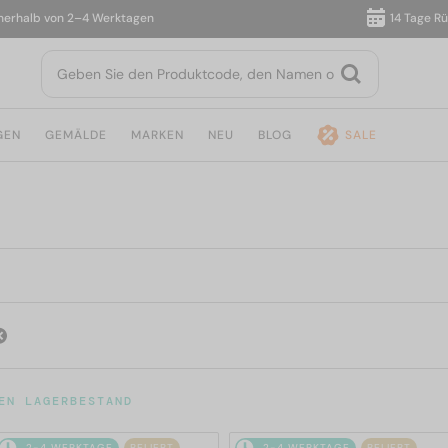
halb von 2–4 Werktagen
14 Tage Rückg
GEN
GEMÄLDE
MARKEN
NEU
BLOG
SALE
EN LAGERBESTAND
2-4 WERKTAGE
BELIEBT
2-4 WERKTAGE
BELIEBT