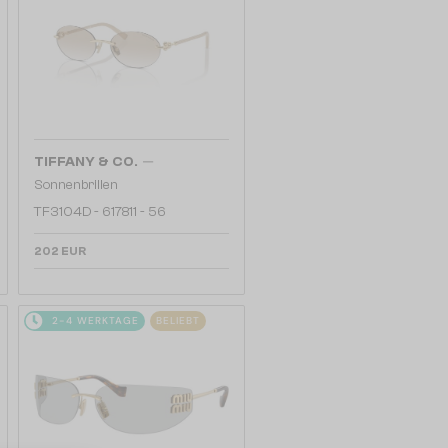
—
TIFFANY & CO.
Sonnenbrillen
TF3104D - 617811 - 56
202 EUR
2-4 WERKTAGE
BELIEBT