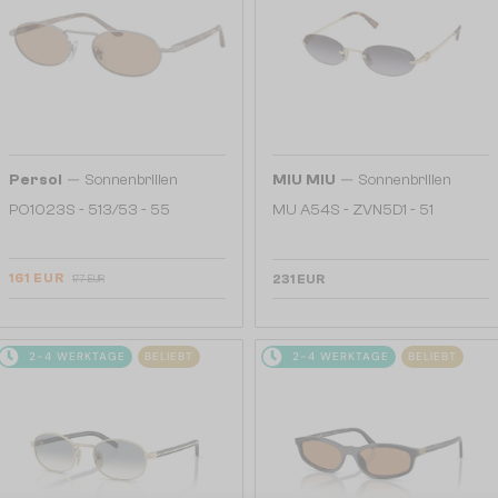
—
—
Persol
Sonnenbrillen
MIU MIU
Sonnenbrillen
PO1023S - 513/53 - 55
MU A54S - ZVN5D1 - 51
161 EUR
231 EUR
177 EUR
2-4 WERKTAGE
BELIEBT
2-4 WERKTAGE
BELIEBT