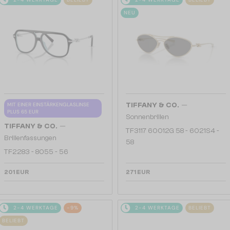
NEU
—
MIT EINER EINSTÄRKENGLASLINSE
TIFFANY & CO.
PLUS 65 EUR
Sonnenbrillen
—
TIFFANY & CO.
TF3117 60012G 58 - 6021S4 -
Brillenfassungen
58
TF2283 - 8055 - 56
201 EUR
271 EUR
2-4 WERKTAGE
-9%
2-4 WERKTAGE
BELIEBT
BELIEBT