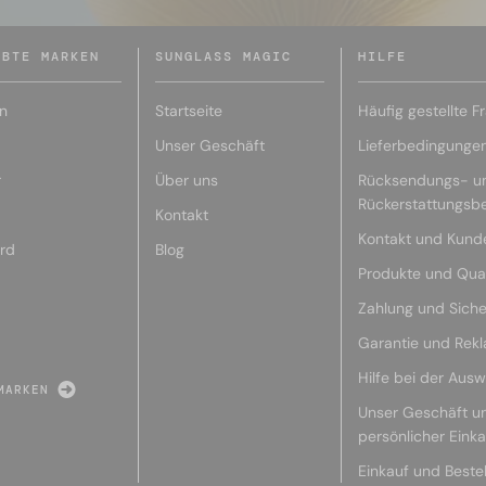
EBTE MARKEN
SUNGLASS MAGIC
HILFE
n
Startseite
Häufig gestellte F
Unser Geschäft
Lieferbedingunge
r
Über uns
Rücksendungs- u
Rückerstattungsb
Kontakt
Kontakt und Kund
rd
Blog
Produkte und Qual
Zahlung und Siche
Garantie und Rek
Hilfe bei der Ausw
MARKEN
Unser Geschäft u
persönlicher Eink
Einkauf und Beste