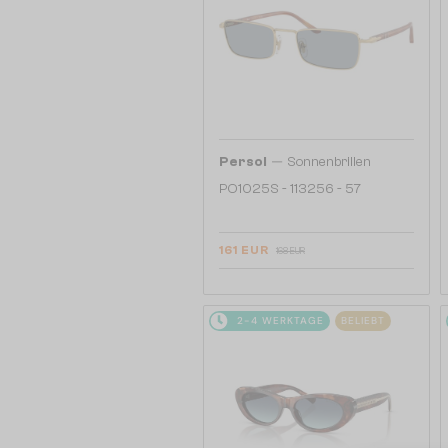
—
Persol
Sonnenbrillen
PO1025S - 113256 - 57
161 EUR
168 EUR
2-4 WERKTAGE
BELIEBT