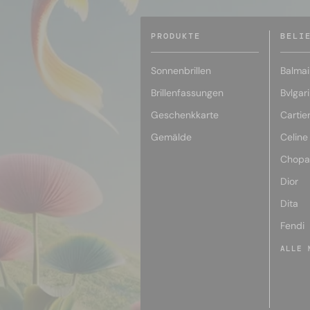
PRODUKTE
BELI
Sonnenbrillen
Balmai
Brillenfassungen
Bvlgari
Geschenkkarte
Cartie
Gemälde
Celine
Chopa
Dior
Dita
Fendi
ALLE 