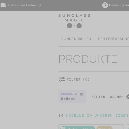
Kostenlose Lieferung
Lieferung inner
SONNENBRILLEN
BRILLENFASSUN
PRODUKTE
FILTER (0)
PRODUKTE
FILTER LÖSCHEN
Beliebt
14
MODELLE IN UNSEREM EIGEN
2-4 WERKTAGE
BELIEBT