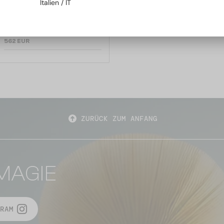
Italien / IT
MIDNIGHT SPECIAL TITANIUM
DRX-2010 - D - 60
562 EUR
ZURÜCK ZUM ANFANG
MAGIE
RAM