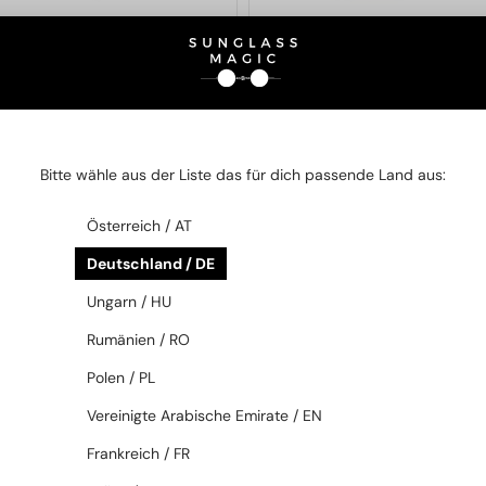
—
—
PRADA
Sonnenbrillen
MIU MIU
Sonnenbrillen
PR B53S - ZVN02C - 52
MU A06S - 16K10I - 54
Bitte wähle aus der Liste das für dich passende Land aus:
240 EUR
208 EUR
Österreich / AT
2-4 WERKTAGE
BELIEBT
Deutschland / DE
Ungarn / HU
Rumänien / RO
Polen / PL
Vereinigte Arabische Emirate / EN
Frankreich / FR
—
Dita
Sonnenbrillen