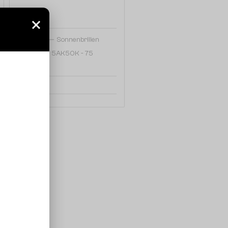
—
MIU MIU
Sonnenbrillen
MU A51S - 5AK50K - 75
337 EUR