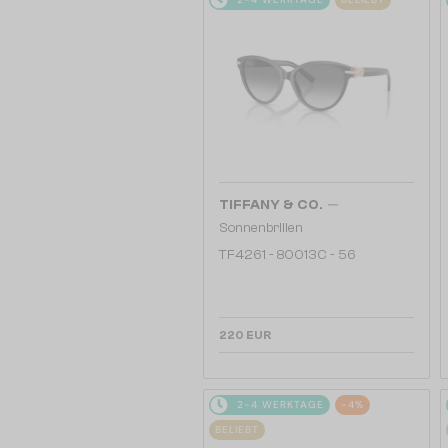
—
TIFFANY & CO.
Sonnenbrillen
TF4261 - 80013C - 56
220 EUR
2-4 WERKTAGE
-4%
BELIEBT