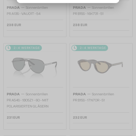
—
—
PRADA
Sonnenbrillen
PRADA
Sonnenbrillen
PR A13S - VAU01T - 54
PR B15S - 16K731 - 51
238 EUR
238 EUR
2-4 WERKTAGE
2-4 WERKTAGE
—
—
PRADA
Sonnenbrillen
PRADA
Sonnenbrillen
PR A54S - 1BO5Z1 - 60 - MIT
PR B15S - 17N70R - 51
POLARISIERTEN GLÄSERN
231 EUR
232 EUR