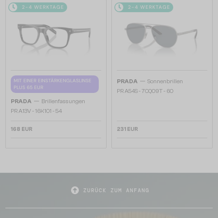
2-4 WERKTAGE
2-4 WERKTAGE
—
MIT EINER EINSTÄRKENGLASLINSE
PRADA
Sonnenbrillen
PLUS 65 EUR
PR A54S - 7CQ09T - 60
—
PRADA
Brillenfassungen
PR A13V - 16K1O1 - 54
168 EUR
231 EUR
ZURÜCK ZUM ANFANG