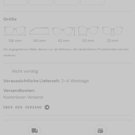
Größe
136 mm
145 mm
42 mm
52 mm
23 mm
Die angegebenen Maße dienen nur als Referenz; die tatsächlichen Produktmaße können
variieren.
Nicht vorrätig
Voraussichtliche Lieferzeit:
2–4 Werktage
Versandkosten:
Kostenloser Versand
ÜBER DEN VERSAND