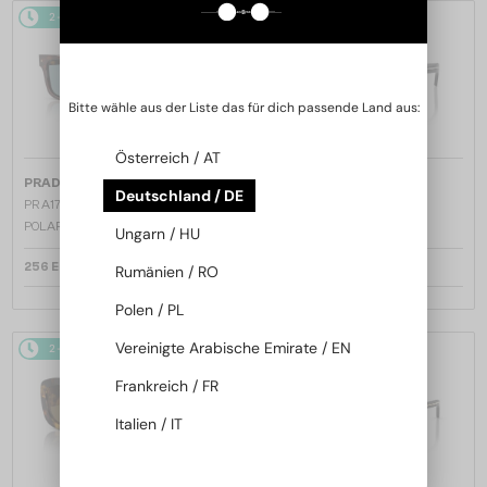
2-4 WERKTAGE
2-4 WERKTAGE
Bitte wähle aus der Liste das für dich passende Land aus:
Österreich / AT
—
—
PRADA
Sonnenbrillen
PRADA
Sonnenbrillen
Deutschland / DE
PR A17S - 15W04D - 54 - MIT
PR A17S - 16K731 - 54
POLARISIERTEN GLÄSERN
Ungarn / HU
256 EUR
238 EUR
Rumänien / RO
Polen / PL
Vereinigte Arabische Emirate / EN
2-4 WERKTAGE
2-4 WERKTAGE
Frankreich / FR
Italien / IT