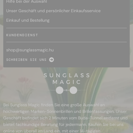
Hilfe bei der Auswahl
Unser Geschäft und persönlicher Einkaufsservice
Einkauf und Bestellung
KUNDENDIENST
shop@
sunglassmagic.hu
SCHREIBEN SIE UNS
Bei Sunglass Magic finden Sie eine große Auswahl an
hochwertigen Marken-Sonnenbrillen und Brillenfassungen. Unser
Geschäft befindet sich 2 Minuten vom Buda-Tunnel entfernt und
bietet fachkundige Beratung für jedermann. Kaufen Sie bei uns
online von überall im Land ein, mit einer 14-tägigen