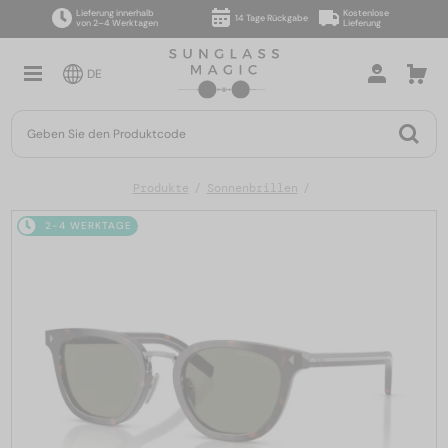
Lieferung innerhalb
Kostenlose
14 Tage Rückgabe
von 2–4 Werktagen
Lieferung
DE
Produkte
Sonnenbrillen
2-4 WERKTAGE