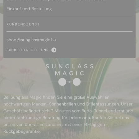
Einkauf und Bestellung
KUNDENDIENST
shop@
sunglassmagic.hu
SCHREIBEN SIE UNS
Bei Sunglass Magic finden Sie eine große Auswahl an
hochwertigen Marken-Sonnenbrillen und Brillenfassungen. Unser
Geschäft befindet sich 2 Minuten vom Buda-Tunnel entfernt und
bietet fachkundige Beratung für jedermann. Kaufen Sie bei uns
online von überall im Land ein, mit einer 14-tägigen
Rückgabegarantie.