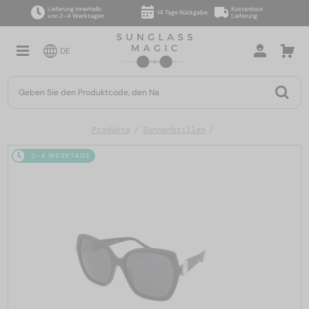
Lieferung innerhalb
Kostenlose
14 Tage Rückgabe
von 2–4 Werktagen
Lieferung
DE
Produkte
Sonnenbrillen
2-4 WERKTAGE