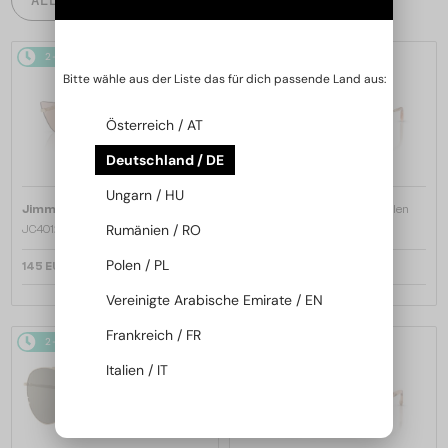
2-4 WERKTAGE
2-4 WERKTAGE
Bitte wähle aus der Liste das für dich passende Land aus:
Österreich / AT
Deutschland / DE
Ungarn / HU
—
—
Jimmy Choo
Sonnenbrillen
Jimmy Choo
Sonnenbrillen
Rumänien / RO
JC4012 - 300613 - 60
JC4012 - 300620 - 60
Polen / PL
145 EUR
145 EUR
Vereinigte Arabische Emirate / EN
Frankreich / FR
2-4 WERKTAGE
2-4 WERKTAGE
Italien / IT