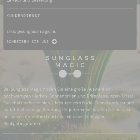
KUNDENDIENST
shop@
sunglassmagic.hu
SCHREIBEN SIE UNS
Bei Sunglass Magic finden Sie eine große Auswahl an
hochwertigen Marken-Sonnenbrillen und Brillenfassungen. Unser
Geschäft befindet sich 2 Minuten vom Buda-Tunnel entfernt und
bietet fachkundige Beratung für jedermann. Kaufen Sie bei uns
online von überall im Land ein, mit einer 14-tägigen
Rückgabegarantie.