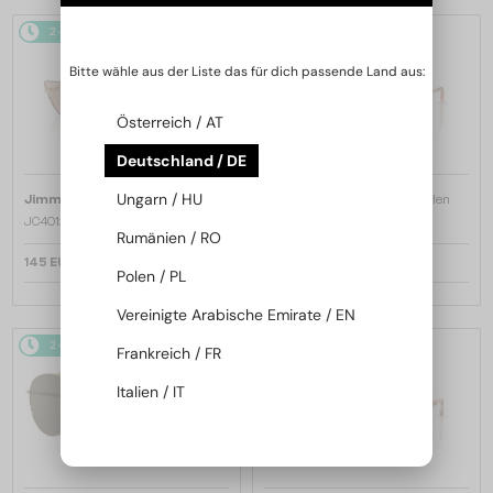
2-4 WERKTAGE
2-4 WERKTAGE
Bitte wähle aus der Liste das für dich passende Land aus:
Österreich / AT
Deutschland / DE
—
—
Ungarn / HU
Jimmy Choo
Sonnenbrillen
Jimmy Choo
Sonnenbrillen
JC4012 - 300613 - 60
JC4012 - 300620 - 60
Rumänien / RO
145 EUR
145 EUR
Polen / PL
Vereinigte Arabische Emirate / EN
2-4 WERKTAGE
2-4 WERKTAGE
Frankreich / FR
Italien / IT