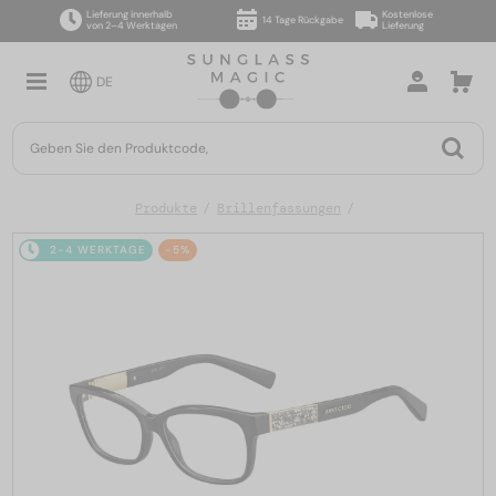
Lieferung innerhalb
Kostenlose
14 Tage Rückgabe
von 2–4 Werktagen
Lieferung
DE
Produkte
Brillenfassungen
2-4 WERKTAGE
-5%