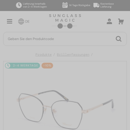
Lieferung innerhalb
Kostenlose
14 Tage Rückgabe
von 2–4 Werktagen
Lieferung
DE
Produkte
Brillenfassungen
2-4 WERKTAGE
-10%