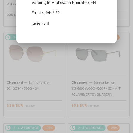
Vereinigte Arabische Emirate / EN
VCH379 - 0BLK - 54
Frankreich / FR
205 EUR
252 EUR
337 EUR
Italien / IT
2-4 WERKTAGE
-25%
2-4 WERKTAGE
-25%
—
—
Chopard
Sonnenbrillen
Chopard
Sonnenbrillen
SCHG31M - 300G - 64
SCHG90 WOOD - 568P - 60 - MIT
POLARISIERTEN GLÄSERN
339 EUR
252 EUR
452 EUR
337 EUR
2-4 WERKTAGE
-25%
2-4 WERKTAGE
-25%