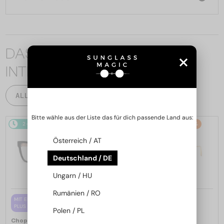
DAS KÖNNTE SIE AUCH
INTERESSIEREN
ALLE PRODUKTE
Bitte wähle aus der Liste das für dich passende Land aus:
2-4 WERKTAGE
2-4 WERKTAGE
-25%
Österreich / AT
Deutschland / DE
Ungarn / HU
Rumänien / RO
—
MIT EINER EINSTÄRKENGLASLINSE
Chopard
Sonnenbrillen
PLUS 65 EUR
Polen / PL
SCH353M - 04GB - 54
—
Chopard
Brillenfassungen