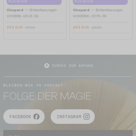
PLUS 65 EUR
PLUS 65 EUR
—
—
Chopard
Brillenfassungen
Chopard
Brillenfassungen
VCH333S - 0FUS - 55
VCH333W - 0D78 - 55
252 EUR
252 EUR
337 EUR
428 EUR
ZURÜCK ZUM ANFANG
BLEIBEN WIR IN KONTAKT
FOLGE DER MAGIE
FACEBOOK
INSTAGRAM