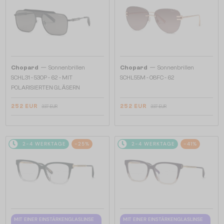
—
—
Chopard
Sonnenbrillen
Chopard
Sonnenbrillen
SCHL31 - 530P - 62 - MIT
SCHL55M - 08FC - 62
POLARISIERTEN GLÄSERN
252 EUR
252 EUR
337 EUR
337 EUR
2-4 WERKTAGE
-25%
2-4 WERKTAGE
-41%
MIT EINER EINSTÄRKENGLASLINSE
MIT EINER EINSTÄRKENGLASLINSE